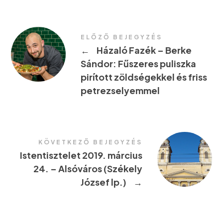
ELŐZŐ BEJEGYZÉS
←
Házaló Fazék – Berke
Sándor: Fűszeres puliszka
pirított zöldségekkel és friss
petrezselyemmel
KÖVETKEZŐ BEJEGYZÉS
Istentisztelet 2019. március
24. – Alsóváros (Székely
József lp.)
→