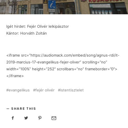
Igét hirdet: Fejér Olivér lelkipásztor
Kántor: Horváth Zoltán
<iframe src=”https://audiomack.com/embed/song/agnus-rdi/it-
2019-marcius-17-evangelikus-fejer-oliver” scrolling=”no”
width=”100%” height=”252″ scrollbars=”no” frameborder=”0″>
</iframe>
evangelikus
fejér olivér
istentisztelet
SHARE THIS