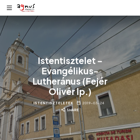
Agnus
Kolozsvár
Rádió
közösségi
rádiója
Istentisztelet –
Evangélikus-
Lutheránus (Fejér
Olivér lp.)
ISTENTISZTELETEK
2019-03-24
SHARE