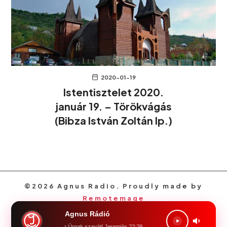
2020-01-19
Istentisztelet 2020.
január 19. – Törökvágás
(Bibza István Zoltán lp.)
©2026 Agnus Radio. Proudly made by
Remotemage
Agnus Rádió
föld, föld! halld meg az Úrnak szavát! Jeremiás 22:29