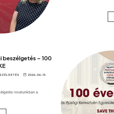
i beszélgetés – 100
IKE
ESZÉLGETÉS
2026-06-15
zélgetés rovatunkban a
M