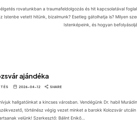
élgetés rovatunkban a traumafeldolgozás és hit kapcsolatával fogla
az Istenbe vetett hitünk, bizalmunk? Esetleg gátolhatja is? Milyen s
Istenképeink, és hogyan befolyásolj
ozsvár ajándéka
ETÉS
2026-04-12
SHARE
hívjuk hallgatóinkat a kincses városban. Vendégünk Dr. habil Murádin
zékvezető, történész végig vezet minket a barokk Kolozsvár utcáin 
artsanak velünk! Szerkesztő: Bálint Enikő…