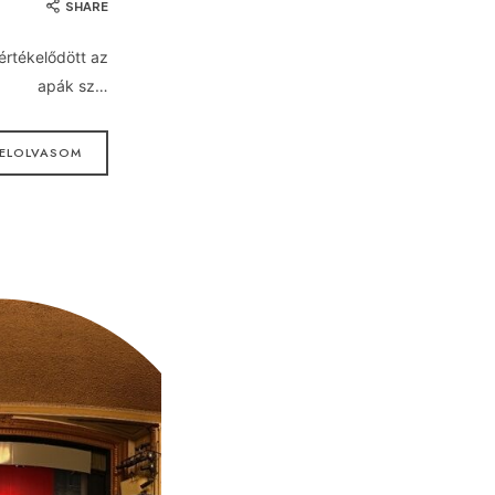
SHARE
értékelődött az
apák sz…
ELOLVASOM