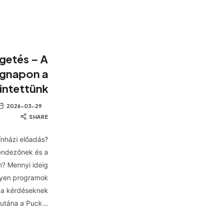
getés – A
ágnapon a
intettünk
2026-03-29
SHARE
ínházi előadás?
endezőnek és a
n? Mennyi ideig
ilyen programok
 a kérdéseknek
 utána a Puck…