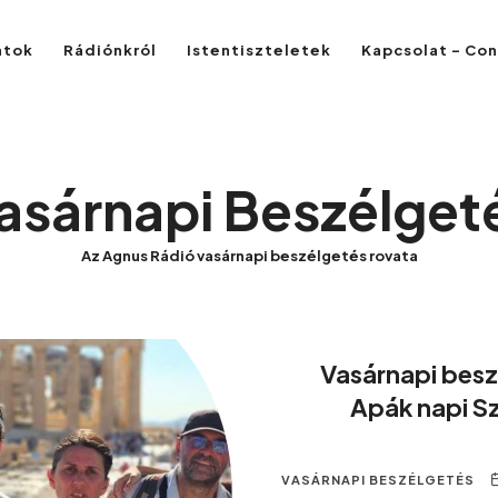
atok
Rádiónkról
Istentiszteletek
Kapcsolat – Co
asárnapi Beszélget
Az Agnus Rádió vasárnapi beszélgetés rovata
Vasárnapi besz
Apák napi S
VASÁRNAPI BESZÉLGETÉS