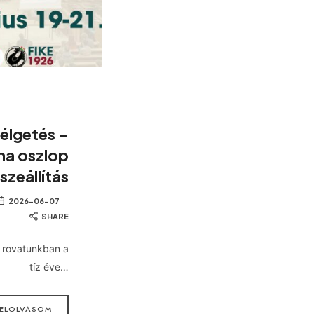
élgetés –
na oszlop
szeállítás
2026-06-07
SHARE
 rovatunkban a
tíz éve…
ELOLVASOM