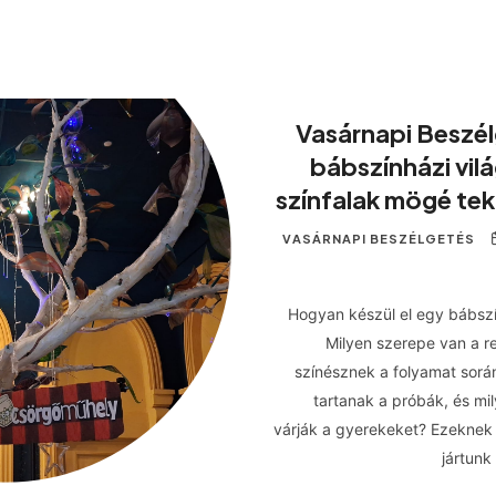
Vasárnapi Beszél
bábszínházi vil
színfalak mögé tek
VASÁRNAPI BESZÉLGETÉS
Hogyan készül el egy bábsz
Milyen szerepe van a r
színésznek a folyamat sorá
tartanak a próbák, és m
várják a gyerekeket? Ezeknek
jártunk