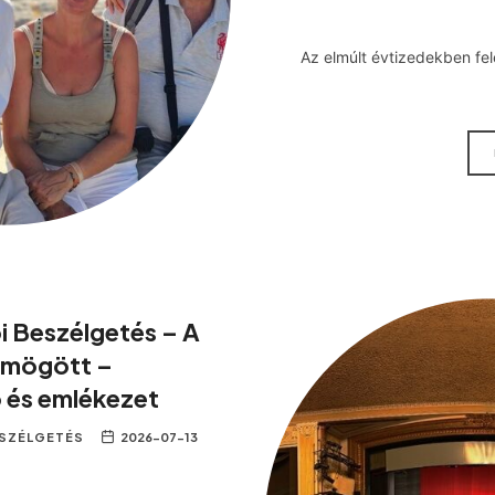
Az elmúlt évtizedekben fel
i Beszélgetés – A
k mögött –
 és emlékezet
ESZÉLGETÉS
2026-07-13