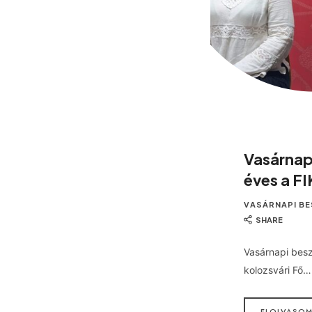
Vasárnap
éves a F
VASÁRNAPI B
SHARE
Vasárnapi bes
kolozsvári Fő…
ELOLVASO