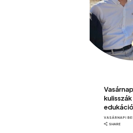
Vasárnap
kulisszá
edukáció
VASÁRNAPI B
SHARE