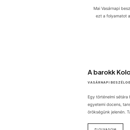
Mai Vasárnapi besz
ezt a folyamatot 
A barokk Kol
VASÁRNAPI BESZÉLG
Egy történelmi sétára 
egyetemi docens, tans
örökségünk jelenén. T
ELOLVASOM