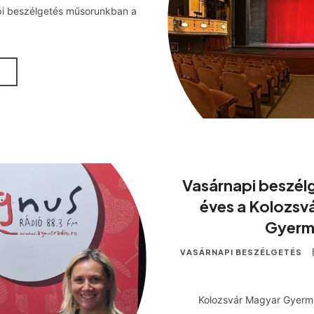
pi beszélgetés műsorunkban a
M
Vasárnapi beszélg
éves a Kolozsv
Gyerm
VASÁRNAPI BESZÉLGETÉS
Kolozsvár Magyar Gyerm