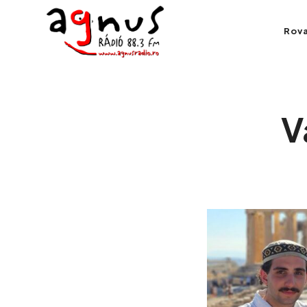
Agnus Rádió
Rov
Kolozsvár közösségi rádiója
V