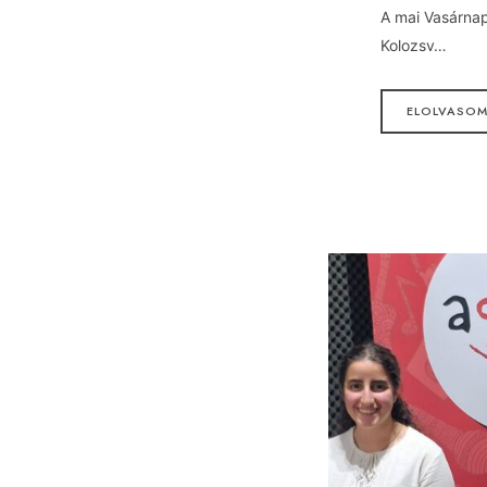
A mai Vasárna
Kolozsv…
ELOLVASO