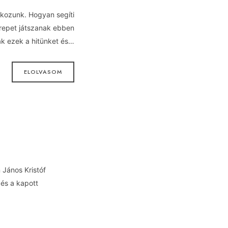
lkozunk. Hogyan segíti
zerepet játszanak ebben
ák ezek a hitünket és…
ELOLVASOM
 János Kristóf
és a kapott