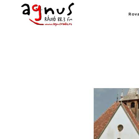
Agnus Rádió
Rov
Kolozsvár közösségi rádiója