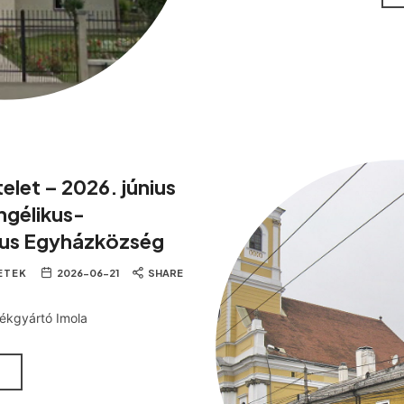
telet – 2026. június
ngélikus-
us Egyházközség
ETEK
2026-06-21
SHARE
rékgyártó Imola
M