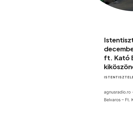
Istentisz
december
ft. Kató
kiköszön
ISTENTISZTEL
agnusradio.ro 
Belvaros – Ft.