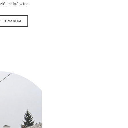
zló lelkipásztor
ELOLVASOM