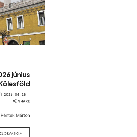
026 június
 Kölesföld
2026-06-28
SHARE
: Péntek Márton
ELOLVASOM