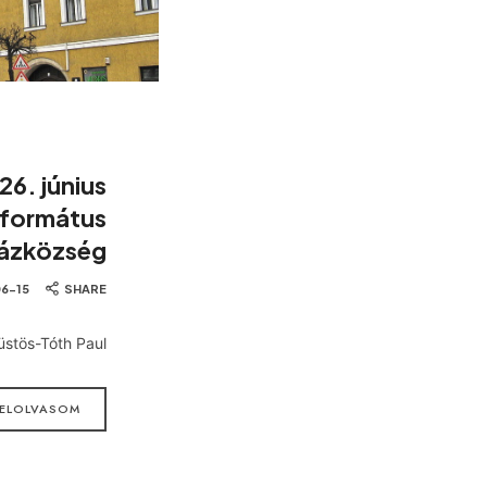
26. június
eformátus
ázközség
6-15
SHARE
Füstös-Tóth Paul
ELOLVASOM