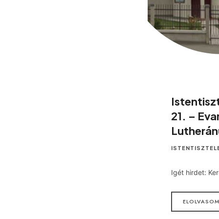
Istentisz
21. – Eva
Lutherán
ISTENTISZTEL
Igét hirdet: Ke
ELOLVASO