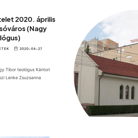
telet 2020. április
lsóváros (Nagy
ológus)
ETEK
2020-04-27
gy Tibor teológus Kántori
házi Lenke Zsuzsanna