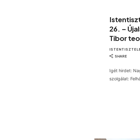
Istentisz
26. – Úja
Tibor te
ISTENTISZTEL
SHARE
Igét hirdet: Na
szolgálat: Fel