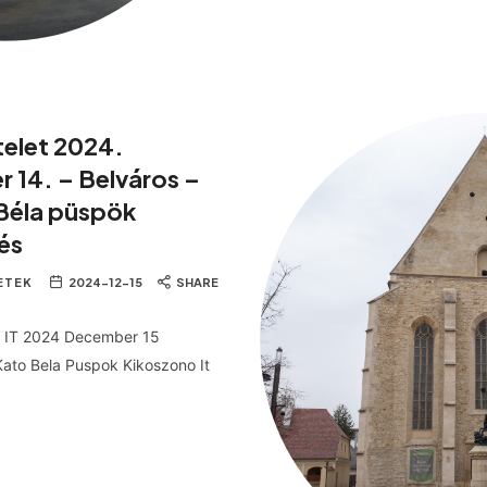
telet 2024.
 14. – Belváros –
 Béla püspök
és
ETEK
2024-12-15
SHARE
· IT 2024 December 15
 Kato Bela Puspok Kikoszono It