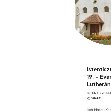
Istentisz
19. – Eva
Lutherán
ISTENTISZTEL
SHARE
Igét hirdet: Ke