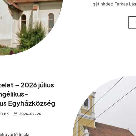
Igét hirdet: Farkas Lás
telet – 2026 július
ngélikus-
us Egyházközség
ETEK
2026-07-20
rékgyártó Imola