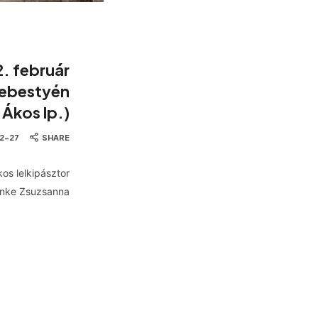
2. február
Sebestyén
Ákos lp.)
2-27
SHARE
kos lelkipásztor
Lenke Zsuzsanna