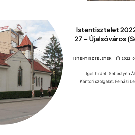
Istentisztelet 202
27 – Újalsóváros (
ISTENTISZTELETEK
2022-0
Igét hirdet: Sebestyén Á
Kántori szolgálat: Felházi 