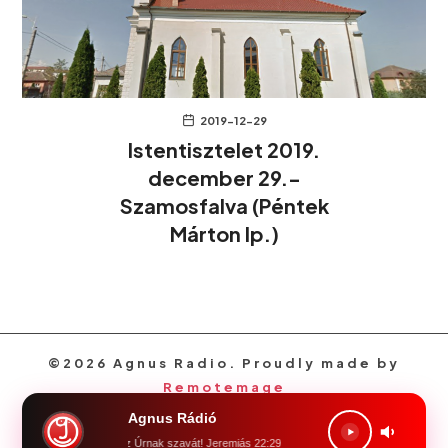
2019-12-29
Istentisztelet 2019.
december 29.-
Szamosfalva (Péntek
Márton lp.)
©2026 Agnus Radio. Proudly made by
Remotemage
Agnus Rádió
föld, föld! halld meg az Úrnak szavát! Jeremiás 22:29