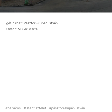
Igét hirdet: Pásztori-Kupán István
Kántor: Müller Márta
belváros
istentisztelet
pásztori-kupán istván