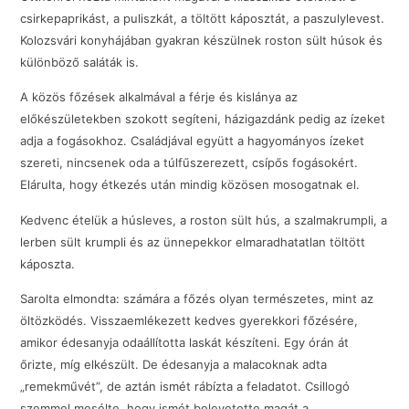
csirkepaprikást, a puliszkát, a töltött káposztát, a paszulylevest.
Kolozsvári konyhájában gyakran készülnek roston sült húsok és
különböző saláták is.
A közös főzések alkalmával a férje és kislánya az
előkészületekben szokott segíteni, házigazdánk pedig az ízeket
adja a fogásokhoz. Családjával együtt a hagyományos ízeket
szereti, nincsenek oda a túlfűszerezett, csípős fogásokért.
Elárulta, hogy étkezés után mindig közösen mosogatnak el.
Kedvenc ételük a húsleves, a roston sült hús, a szalma­krumpli, a
lerben sült krumpli és az ünnepekkor elmaradhatatlan töltött
káposzta.
Sarolta elmondta: számára a főzés olyan természetes, mint az
öltözködés. Visszaemlékezett kedves gyerekkori főzésére,
amikor édesanyja odaállította laskát készíteni. Egy órán át
őrizte, míg elkészült. De édesanyja a malacoknak adta
„remekművét”, de aztán ismét rábízta a feladatot. Csillogó
szemmel mesélte, hogy ismét belevetette magát a