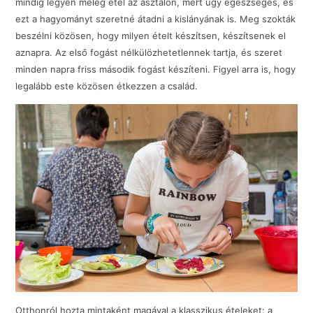
mindig legyen meleg étel az asztalon, mert úgy egészséges, és
ezt a hagyományt szeretné átadni a kislányának is. Meg szokták
beszélni közösen, hogy milyen ételt készítsen, készítsenek el
aznapra. Az első fogást nélkülözhetetlennek tartja, és szeret
minden napra friss második fogást készíteni. Figyel arra is, hogy
legalább este közösen étkezzen a család.
Otthonról hozta mintaként magával a klasszikus ételeket: a