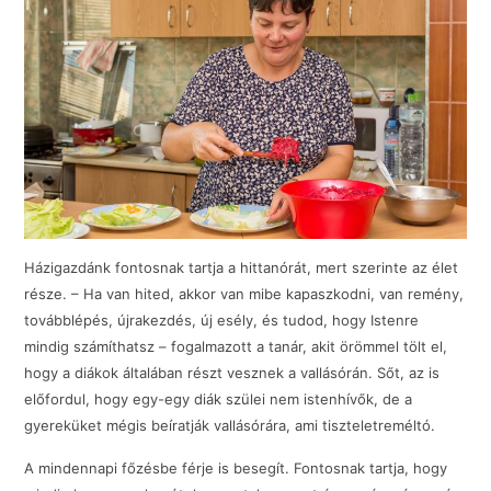
Házigazdánk fontosnak tartja a hittanórát, mert szerinte az élet
része. – Ha van hited, akkor van mibe kapaszkodni, van remény,
továbblépés, újrakezdés, új esély, és tudod, hogy Istenre
mindig számíthatsz – fogalmazott a tanár, akit örömmel tölt el,
hogy a diákok általában részt vesznek a vallásórán. Sőt, az is
előfordul, hogy egy-egy diák szülei nem istenhívők, de a
gyereküket mégis beíratják vallásórára, ami tiszteletreméltó.
A mindennapi főzésbe férje is besegít. Fontosnak tartja, hogy