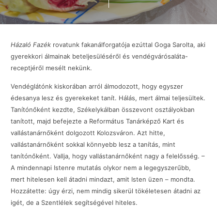
Házaló Fazék
rovatunk fakanálforgatója ezúttal Goga Sarolta, aki
gyerekkori álmainak beteljesüléséről és vendégvárósaláta-
receptjéről mesélt nekünk.
Vendéglátónk kiskorában arról álmodozott, hogy egyszer
édesanya lesz és gyerekeket tanít. Hálás, mert álmai teljesültek.
Tanítónőként kezdte, Székelykálban összevont osztályokban
tanított, majd befejezte a Református Tanárképző Kart és
vallástanárnőként dolgozott Kolozsváron. Azt hitte,
vallástanárnőként sokkal könnyebb lesz a tanítás, mint
tanítónőként. Vallja, hogy vallástanárnőként nagy a felelősség. –
A mindennapi Istenre mutatás olykor nem a legegyszerűbb,
mert hitelesen kell átadni mindazt, amit Isten üzen – mondta.
Hozzátette: úgy érzi, nem mindig sikerül tökéletesen átadni az
igét, de a Szentlélek segítségével hiteles.