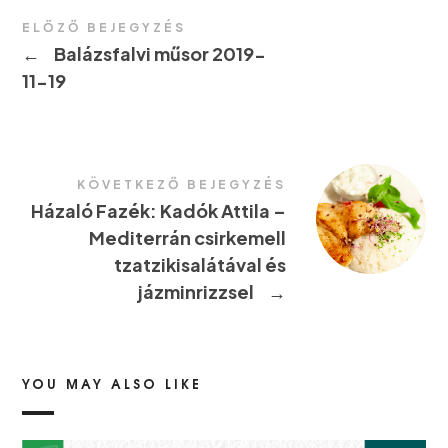
ELŐZŐ BEJEGYZÉS
←
Balázsfalvi műsor 2019-
11-19
KÖVETKEZŐ BEJEGYZÉS
Házaló Fazék: Kadók Attila –
Mediterrán csirkemell
tzatzikisalátával és
jázminrizzsel
→
YOU MAY ALSO LIKE