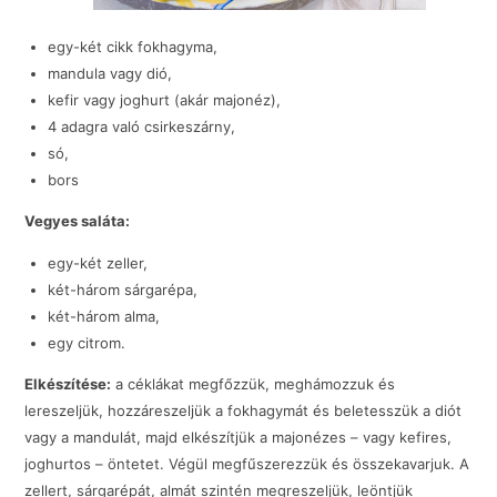
egy-két cikk fok­hagyma,
mandula vagy dió,
kefir vagy joghurt (akár majonéz),
4 adagra való csirkeszárny,
só,
bors
Vegyes saláta:
egy-két zeller,
két-három sárgarépa,
két-három alma,
egy citrom.
Elkészítése:
a céklákat megfőzzük, meghámozzuk és
lereszeljük, hozzáreszeljük a fokhagymát és beletesszük a diót
vagy a mandulát, majd elkészítjük a majonézes – vagy kefires,
joghurtos – öntetet. Végül megfűszerezzük és összekavarjuk. A
zellert, sárgarépát, almát szintén megreszeljük, leöntjük