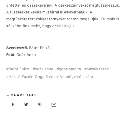
öntettel és összekavarjuk. A csirkeszárnyakat megfűszerezzük.
A fűszereket kevés mustárral is elkavarhatjuk. A
megfűszerezett csirkeszárnyakat roston megsütjük. Krumplit is
készíthetünk mellé, hogy azzal tálaljuk.
Szerkesztő
: Bálint Enikő
Fotó
: Deák Anita
Balint Eniko
deák anita
goga sarolta
házaló fazék
Házaló Fazék- Goga Sarolta: Vendégváró saláta
SHARE THIS