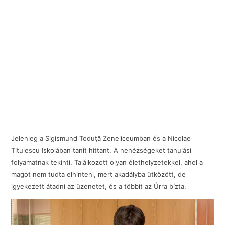
Jelenleg a Sigismund Toduţă Zenelíceumban és a Nicolae
Titulescu Iskolában tanít hittant. A nehézségeket tanulási
folyamatnak tekinti. Találkozott olyan élethelyzetekkel, ahol a
magot nem tudta elhinteni, mert akadályba ütközött, de
igyekezett átadni az üzenetet, és a többit az Úrra bízta.