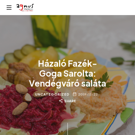
Agnus
Kolozsvár
Rádió
közösségi
rádiója
Házaló Fazék-
Goga Sarolta:
Vendégváró saláta
UNCATEGORIZED
2019-11-22
SHARE