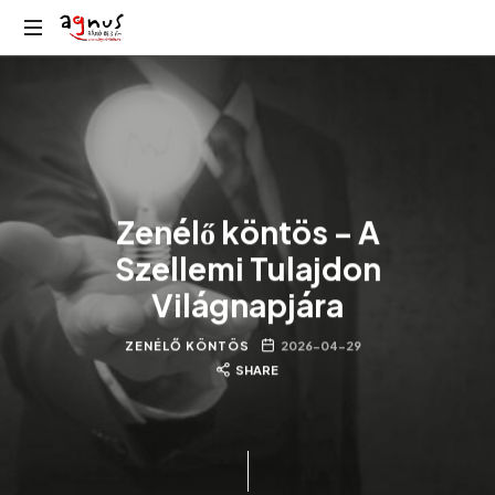
Agnus
Kolozsvár
Rádió
közösségi
rádiója
Zenélő köntös – A
Szellemi Tulajdon
Világnapjára
ZENÉLŐ KÖNTÖS
2026-04-29
SHARE