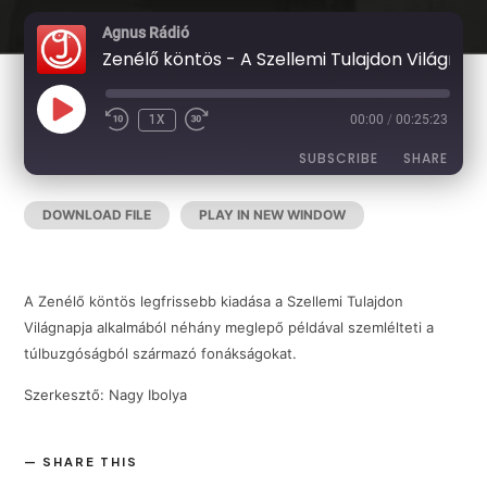
Agnus Rádió
Zenélő köntös - A Szellemi Tulajdon Világnapjára
PLAY
1X
00:00
/
00:25:23
EPISODE
SUBSCRIBE
SHARE
DOWNLOAD FILE
|
PLAY IN NEW WINDOW
|
DURATION:
SHARE
RSS FEED
00:25:23
|
RECORDED ON 2026-06-14
LINK
A Zenélő köntös legfrissebb kiadása a Szellemi Tulajdon
Világnapja alkalmából néhány meglepő példával szemlélteti a
túlbuzgóságból származó fonákságokat.
EMBED
Szerkesztő: Nagy Ibolya
SHARE THIS