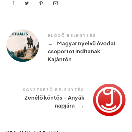
ELŐZŐ BEJEGYZÉS
←
Magyar nyelvű óvodai
csoportot indítanak
Kajántón
KÖVETKEZŐ BEJEGYZÉS
Zenélő köntös – Anyák
napjára
→