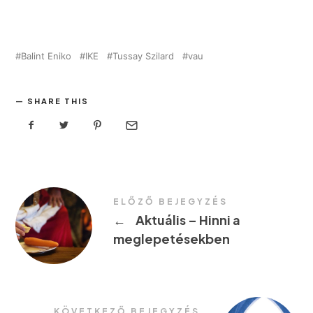
Balint Eniko
IKE
Tussay Szilard
vau
SHARE THIS
ELŐZŐ BEJEGYZÉS
←
Aktuális – Hinni a
meglepetésekben
KÖVETKEZŐ BEJEGYZÉS