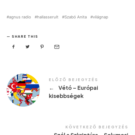
agnus radio
hallasserult
Szabó Anita
világnap
SHARE THIS
ELŐZŐ BEJEGYZÉS
←
Vétó – Európai
kisebbségek
KÖVETKEZŐ BEJEGYZÉS
Szól a Szkriptúra – Solymosi