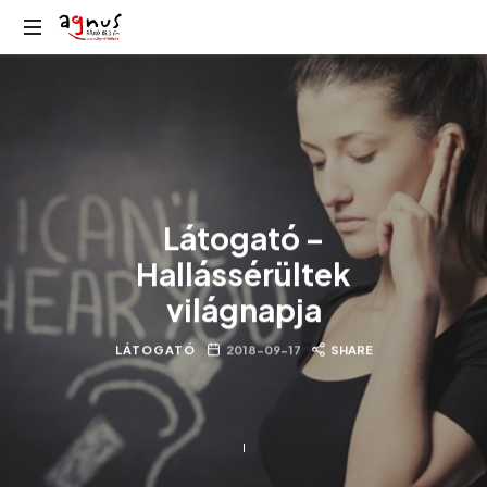
Agnus
Kolozsvár
Rádió
közösségi
rádiója
Látogató –
Hallássérültek
világnapja
LÁTOGATÓ
2018-09-17
SHARE