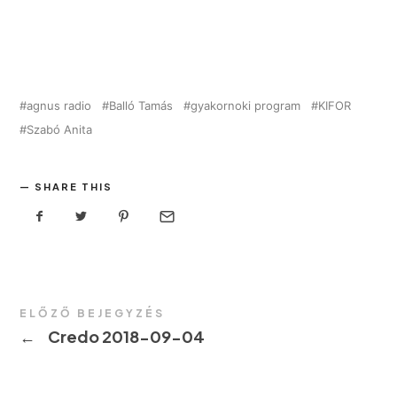
agnus radio
Balló Tamás
gyakornoki program
KIFOR
Szabó Anita
SHARE THIS
ELŐZŐ BEJEGYZÉS
←
Credo 2018-09-04