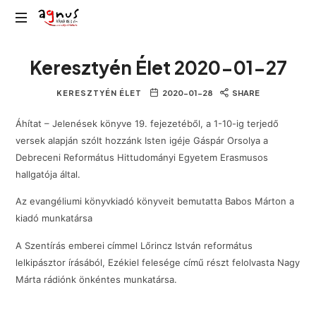
Agnus
Kolozsvár
Rádió
Keresztyén Élet 2020-01-27
közösségi
rádiója
KERESZTYÉN ÉLET
2020-01-28
SHARE
Áhítat – Jelenések könyve 19. fejezetéből, a 1-10-ig terjedő
versek alapján szólt hozzánk Isten igéje Gáspár Orsolya a
Debreceni Református Hittudományi Egyetem Erasmusos
hallgatója által.
Az evangéliumi könyvkiadó könyveit bemutatta Babos Márton a
kiadó munkatársa
A Szentírás emberei címmel Lőrincz István református
lelkipásztor írásából, Ezékiel felesége című részt felolvasta Nagy
Márta rádiónk önkéntes munkatársa.