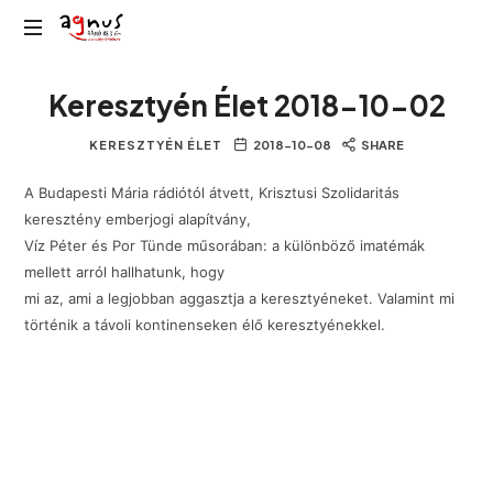
Agnus
Kolozsvár
Rádió
Keresztyén Élet 2018-10-02
közösségi
rádiója
KERESZTYÉN ÉLET
2018-10-08
SHARE
A Budapesti Mária rádiótól átvett, Krisztusi Szolidaritás
keresztény emberjogi alapítvány,
Víz Péter és Por Tünde műsorában: a különböző imatémák
mellett arról hallhatunk, hogy
mi az, ami a legjobban aggasztja a keresztyéneket. Valamint mi
történik a távoli kontinenseken élő keresztyénekkel.