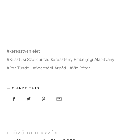
keresztyen elet
Krisztusi Szolidaritás Keresztény Emberjogi Alapítvány
Por Tünde
Szecsődi Árpád
Víz Péter
SHARE THIS
ELŐZŐ BEJEGYZÉS