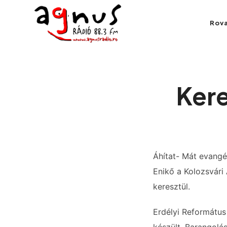
Agnus Rádió
Rov
Kolozsvár közösségi rádiója
Kere
Áhítat- Mát evangél
Enikő a Kolozsvári
keresztül.
Erdélyi Református