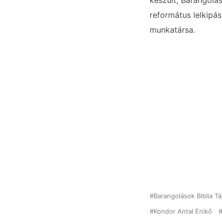
készült, Barangolá
református lelkipá
munkatársa.
Barangolások Biblia T
Kondor Antal Enikő