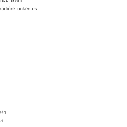
ncz István
 rádiónk önkéntes
zség
ád