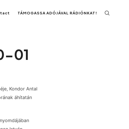
ntact
TÁMOGASSA ADÓJÁVAL RÁDIÓNKAT!
10-01
géje, Kondor Antal
orának áhítatán
k nyomdájában