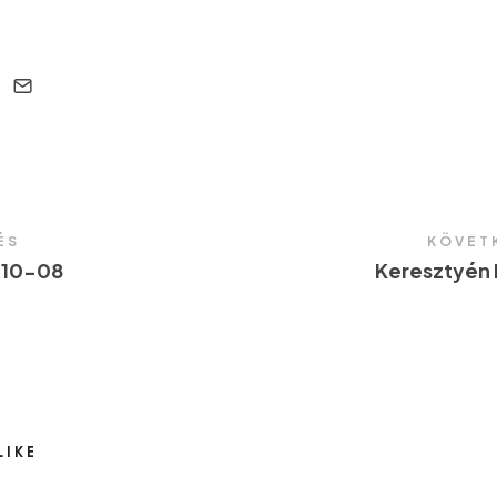
ÉS
KÖVET
-10-08
Keresztyén 
LIKE