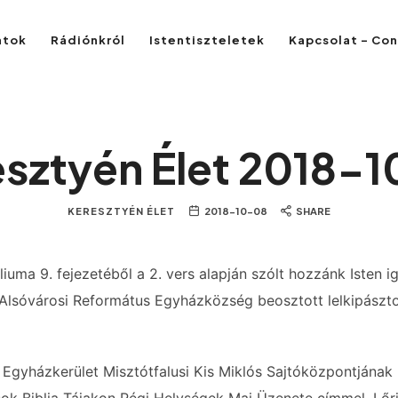
atok
Rádiónkról
Istentiszteletek
Kapcsolat – Co
sztyén Élet 2018-
KERESZTYÉN ÉLET
2018-10-08
SHARE
iuma 9. fejezetéből a 2. vers alapján szólt hozzánk Isten i
 Alsóvárosi Református Egyházközség beosztott lelkipászt
 Egyházkerület Misztótfalusi Kis Miklós Sajtóközpontjána