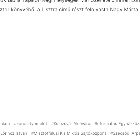
sok Biblia Tájakon Régi Helységek Mai Üzenete címmel, Lőri
sztor könyvéből a Lisztra című részt felolvasta Nagy Márta
ájakon
keresztyen elet
Kolozsvár Alsóvárosi Református Egyházkö
Lőrincz István
Misztótfalusi Kis Miklós Sajtóközpont
Szecsődi Árp