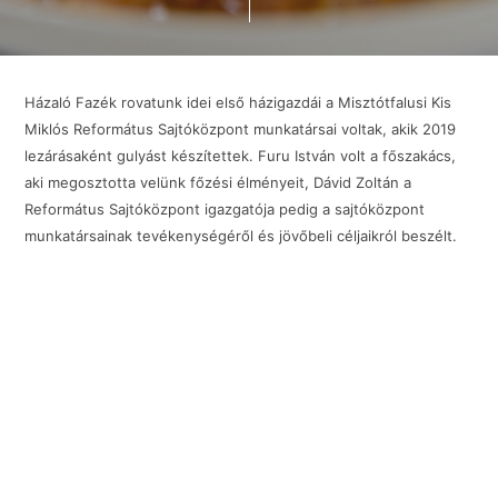
Házaló Fazék rovatunk idei első házigazdái a Misztótfalusi Kis
Miklós Református Sajtóközpont munkatársai voltak, akik 2019
lezárásaként gulyást készítettek. Furu István volt a főszakács,
aki megosztotta velünk főzési élményeit, Dávid Zoltán a
Református Sajtóközpont igazgatója pedig a sajtóközpont
munkatársainak tevékenységéről és jövőbeli céljaikról beszélt.