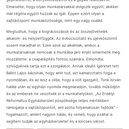
Elmesélte, hogy olyan munkatársakkal dolgozik együtt, akikkel
már régóta együtt húzzák az igát. Éppen ezért olyan a
sajtóközpont munkaközössége, mint egy nagy család.
Megtudtuk, hogy a bográcsozások és az összejövetelek
alkalom- és helyzetfüggők. Az évbúcsúztató és újévköszöntő
sosem maradhat el. Ezek azok az alkalmak, amikor a
munkatársaknak nemcsak a munkába járó énjét ismerhetik meg.
Hozzátette: a csapatépítés fontos számára. Elmondta:
szívügyének tartja ezt a szolgálatot. Annak idején ígéretet tett
Bálint Lajos bácsinak, hogy amit tud, azt kamatoztatni fogja a
nyomdában, és az lesz a célja, hogy a volt igazgató, Tonk István
halála után az egyházi nyomda megmaradjon, tovább működjön
és az emberek ne veszítsék el a munkahelyüket. „Az Erdélyi
Református Egyházkerület püspöksége teljes mértékben
támogatja a sajtóközpontot, ami azóta folyamatosan fejlődik” –
fogalmazott, amiért nagyon hálás, és reméli, hogy ezáltal is
segíteni tudják az egyházkerületet és a kincses várost.