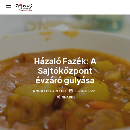
Agnus
Kolozsvár
Rádió
közösségi
rádiója
Házaló Fazék: A
Sajtóközpont
évzáró gulyása
UNCATEGORIZED
2020-01-22
SHARE