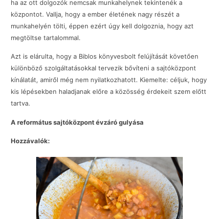
ha az ott dolgozók nemcsak munkahelynek tekintenék a
központot. Vallja, hogy a ember életének nagy részét a
munkahelyén tölti, éppen ezért úgy kell dolgoznia, hogy azt
megtöltse tartalommal.
Azt is elárulta, hogy a Biblos könyvesbolt felújítását követően
különböző szolgáltatásokkal tervezik bővíteni a sajtóközpont
kínálatát, amiről még nem nyilatkozhatott. Kiemelte: céljuk, hogy
kis lépésekben haladjanak előre a közösség érdekeit szem előtt
tartva.
A református sajtóközpont évzáró gulyása
Hozzávalók: