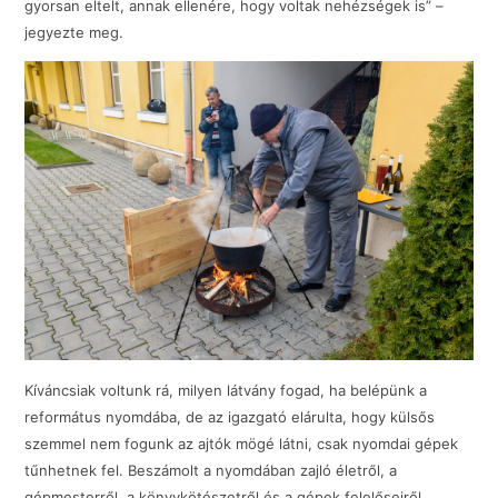
gyorsan eltelt, annak ellenére, hogy voltak nehézségek is” –
jegyezte meg.
Kíváncsiak voltunk rá, milyen látvány fogad, ha belépünk a
református nyomdába, de az igazgató elárulta, hogy külsős
szemmel nem fogunk az ajtók mögé látni, csak nyomdai gépek
tűnhetnek fel. Beszámolt a nyomdában zajló életről, a
gépmesterről, a könyvkötészetről és a gépek felelőseiről.