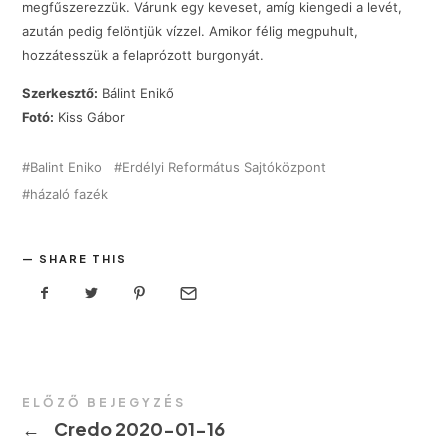
megfűszerezzük. Várunk egy keveset, amíg kiengedi a levét,
azután pedig felöntjük vízzel. Amikor félig megpuhult,
hozzátesszük a felaprózott burgonyát.
Szerkesztő:
Bálint Enikő
Fotó:
Kiss Gábor
Balint Eniko
Erdélyi Református Sajtóközpont
házaló fazék
SHARE THIS
ELŐZŐ BEJEGYZÉS
←
Credo 2020-01-16