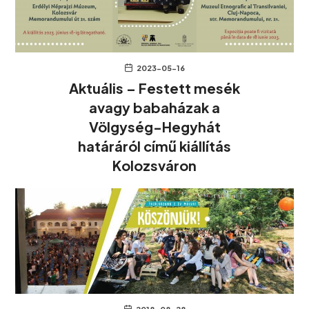
2023-05-16
Aktuális – Festett mesék
avagy babaházak a
Völgység-Hegyhát
határáról című kiállítás
Kolozsváron