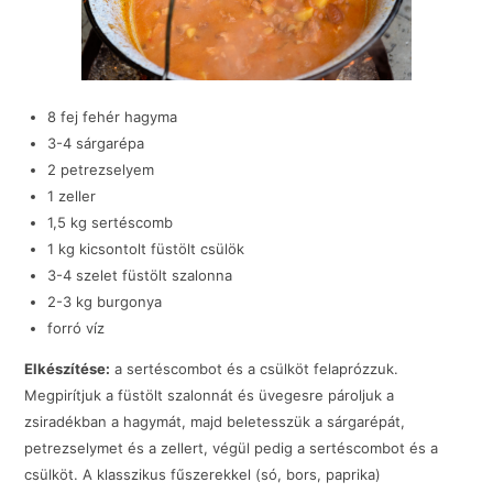
8 fej fehér hagyma
3-4 sárgarépa
2 petrezselyem
1 zeller
1,5 kg sertéscomb
1 kg kicsontolt füstölt csülök
3-4 szelet füstölt szalonna
2-3 kg burgonya
forró víz
Elkészítése:
a sertéscombot és a csülköt felaprózzuk.
Megpirítjuk a füstölt szalonnát és üvegesre pároljuk a
zsiradékban a hagymát, majd beletesszük a sárgarépát,
petrezselymet és a zellert, végül pedig a sertéscombot és a
csülköt. A klasszikus fűszerekkel (só, bors, paprika)