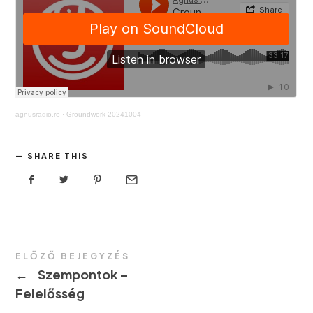
agnusradio.ro
·
Groundwork 20241004
SHARE THIS
ELŐZŐ BEJEGYZÉS
←
Szempontok –
Felelősség