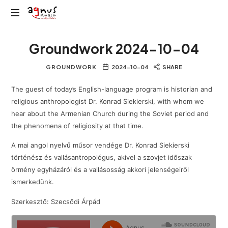
Agnus
Kolozsvár
Rádió
Groundwork 2024-10-04
közösségi
rádiója
GROUNDWORK
2024-10-04
SHARE
The guest of today’s English-language program is historian and
religious anthropologist Dr. Konrad Siekierski, with whom we
hear about the Armenian Church during the Soviet period and
the phenomena of religiosity at that time.
A mai angol nyelvű műsor vendége Dr. Konrad Siekierski
történész és vallásantropológus, akivel a szovjet időszak
örmény egyházáról és a vallásosság akkori jelenségeiről
ismerkedünk.
Szerkesztő: Szecsődi Árpád