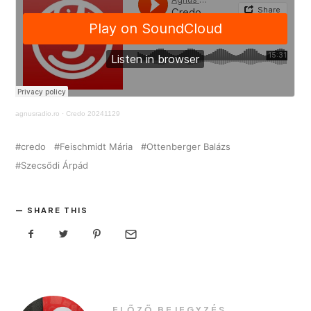
agnusradio.ro
·
Credo 20241129
credo
Feischmidt Mária
Ottenberger Balázs
Szecsődi Árpád
SHARE THIS
ELŐZŐ BEJEGYZÉS