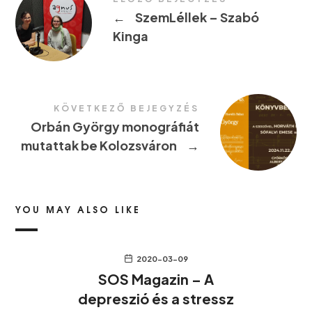
←
SzemLéllek – Szabó
Kinga
KÖVETKEZŐ BEJEGYZÉS
Orbán György monográfiát
mutattak be Kolozsváron
→
YOU MAY ALSO LIKE
2020-03-09
SOS Magazin – A
depreszió és a stressz