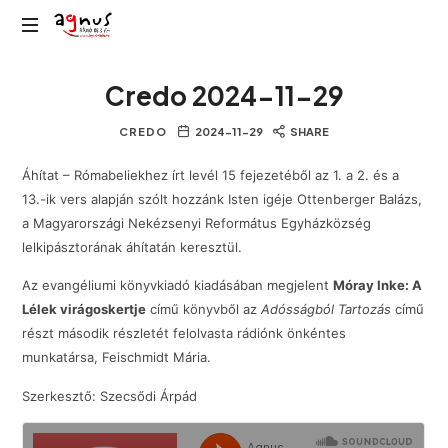
Agnus
Kolozsvár
Rádió
Credo 2024-11-29
közösségi
rádiója
CREDO
2024-11-29
SHARE
Áhítat – Rómabeliekhez írt levél 15 fejezetéből az 1. a 2. és a
13.-ik vers alapján szólt hozzánk Isten igéje Ottenberger Balázs,
a Magyarországi Nekézsenyi Református Egyházközség
lelkipásztorának áhítatán keresztül.
Az evangéliumi könyvkiadó kiadásában megjelent
Móray Inke: A
Lélek virágoskertje
című könyvből az
Adósságból Tartozás
című
részt második részletét felolvasta rádiónk önkéntes
munkatársa, Feischmidt Mária.
Szerkesztő: Szecsődi Árpád