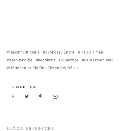
Feischmidt Mária
gyökössy Endre
Hajdó Tímea
Isten Iskolája
Kendilónai lelkipásztor
keresztyen elet
Mérlegen az Életünk Életek Cél Nélkül
SHARE THIS
ELŐZŐ BEJEGYZÉS