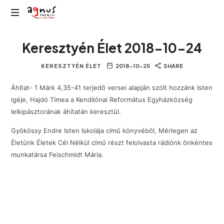
Agnus
Kolozsvár
Rádió
Keresztyén Élet 2018-10-24
közösségi
rádiója
KERESZTYÉN ÉLET
2018-10-25
SHARE
Áhítat- 1 Márk 4,35-41 terjedő versei alapján szólt hozzánk Isten
igéje, Hajdó Tímea a Kendilónai Református Egyházközség
lelkipásztorának áhítatán keresztül.
Gyökössy Endre Isten Iskolája című könyvéből, Mérlegen az
Életünk Életek Cél Nélkül című részt felolvasta rádiónk önkéntes
munkatársa Feischmidt Mária.