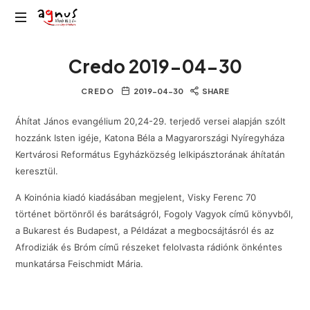
Agnus
Kolozsvár
Rádió
Credo 2019-04-30
közösségi
rádiója
CREDO
2019-04-30
SHARE
Áhítat János evangélium 20,24-29. terjedő versei alapján szólt
hozzánk Isten igéje, Katona Béla a Magyarországi Nyíregyháza
Kertvárosi Református Egyházközség lelkipásztorának áhítatán
keresztül.
A Koinónia kiadó kiadásában megjelent, Visky Ferenc 70
történet börtönről és barátságról, Fogoly Vagyok című könyvből,
a Bukarest és Budapest, a Példázat a megbocsájtásról és az
Afrodiziák és Bróm című részeket felolvasta rádiónk önkéntes
munkatársa Feischmidt Mária.