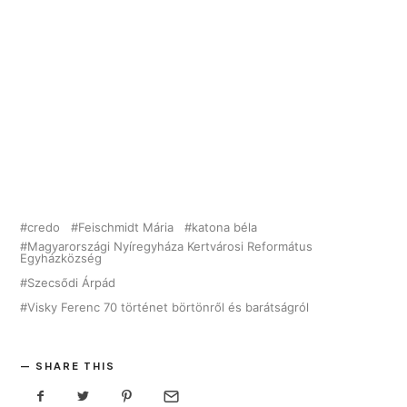
credo
Feischmidt Mária
katona béla
Magyarországi Nyíregyháza Kertvárosi Református
Egyházközség
Szecsődi Árpád
Visky Ferenc 70 történet börtönről és barátságról
SHARE THIS