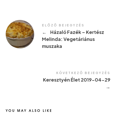
ELŐZŐ BEJEGYZÉS
←
Házaló Fazék – Kertész
Melinda: Vegetáriánus
muszaka
KÖVETKEZŐ BEJEGYZÉS
Keresztyén Élet 2019-04-29
→
YOU MAY ALSO LIKE