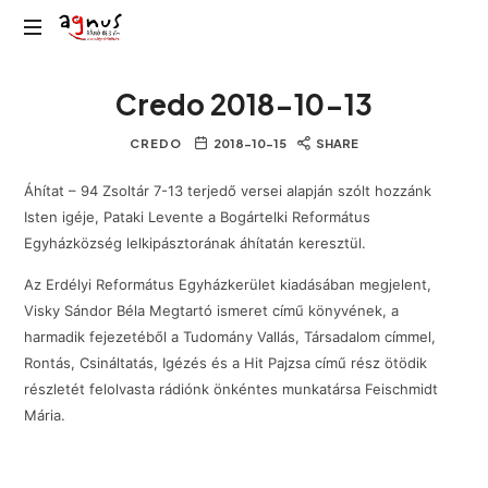
Agnus
Kolozsvár
Rádió
Credo 2018-10-13
közösségi
rádiója
CREDO
2018-10-15
SHARE
Áhítat – 94 Zsoltár 7-13 terjedő versei alapján szólt hozzánk
Isten igéje, Pataki Levente a Bogártelki Református
Egyházközség lelkipásztorának áhítatán keresztül.
Az Erdélyi Református Egyházkerület kiadásában megjelent,
Visky Sándor Béla Megtartó ismeret című könyvének, a
harmadik fejezetéből a Tudomány Vallás, Társadalom címmel,
Rontás, Csináltatás, Igézés és a Hit Pajzsa című rész ötödik
részletét felolvasta rádiónk önkéntes munkatársa Feischmidt
Mária.