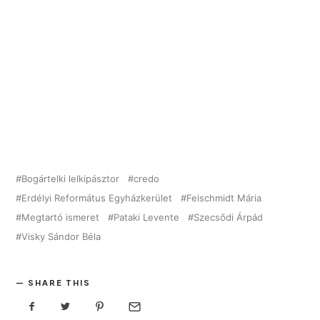
Bogártelki lelkipásztor
credo
Erdélyi Református Egyházkerület
Feischmidt Mária
Megtartó ismeret
Pataki Levente
Szecsődi Árpád
Visky Sándor Béla
SHARE THIS