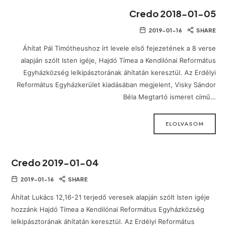
Credo 2018-01-05
2019-01-16
SHARE
Áhítat Pál Timótheushoz írt levele első fejezetének a 8 verse
alapján szólt Isten igéje, Hajdó Tímea a Kendilónai Református
Egyházközség lelkipásztorának áhítatán keresztül. Az Erdélyi
Református Egyházkerület kiadásában megjelent, Visky Sándor
Béla Megtartó ismeret című…
ELOLVASOM
Credo 2019-01-04
2019-01-16
SHARE
Áhítat Lukács 12,16-21 terjedő veresek alapján szólt Isten igéje
hozzánk Hajdó Tímea a Kendilónai Református Egyházközség
lelkipásztorának áhítatán keresztül. Az Erdélyi Református