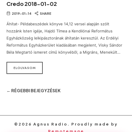
Credo 2018-01-02
2019-01-14
SHARE
Áhítat- Példabeszédek könyve 14,12 versei alapján szólt
hozzánk Isten igéje, Hajdó Tímea a Kendilónai Református
Egyházközség lelkipásztorának áhítatán keresztül. Az Erdélyi
Református Egyházkerület kiadásában megjelent, Visky Sándor
Béla Megtartó ismeret című könyvéből, a Migráns, Menekült…
ELOLVASOM
← RÉGEBBI BEJEGYZÉSEK
©2026 Agnus Radio. Proudly made by
Remotemage