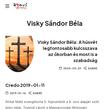
Agnus
Kolozsvár
Rádió
Visky Sándor Béla
közösségi
rádiója
Visky Sándor Béla: A húsvét
legfontosabb kulcsszava
az ókorban és most is a
szabadság
2024-03-29
SHARE
Credo 2019-01-11
2019-01-16
SHARE
Áhítat Máté evangéliuma 5. fejezetéből a 9. vers alapján szólt
Isten igéje, Tyukodi László a Magyarországi Kötegyáni