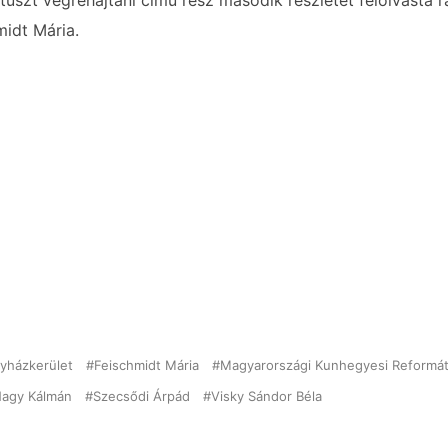
rtuszt végrehajtani című rész második részletét felolvasta 
idt Mária.
gyházkerület
Feischmidt Mária
Magyarországi Kunhegyesi Reformá
agy Kálmán
Szecsődi Árpád
Visky Sándor Béla