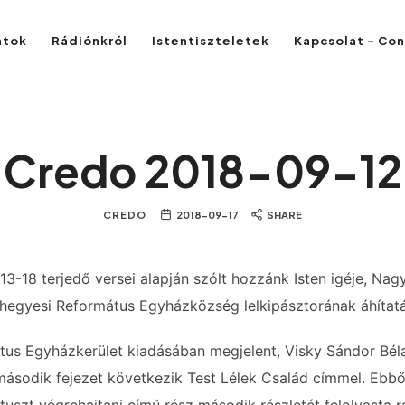
atok
Rádiónkról
Istentiszteletek
Kapcsolat – Co
Credo 2018-09-12
CREDO
2018-09-17
SHARE
 13-18 terjedő versei alapján szólt hozzánk Isten igéje, Na
egyesi Református Egyházközség lelkipásztorának áhítatá
tus Egyházkerület kiadásában megjelent, Visky Sándor Bél
ásodik fejezet következik Test Lélek Család címmel. Ebből