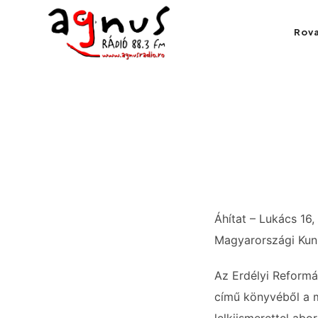
Agnus Rádió
Rov
Kolozsvár közösségi rádiója
Áhítat – Lukács 16,
Magyarországi Kunh
Az Erdélyi Reformá
című könyvéből a m