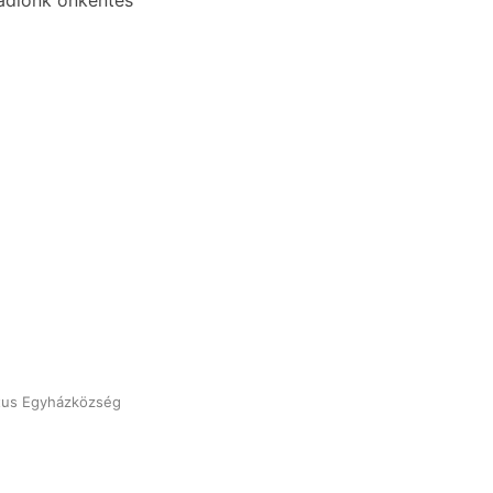
rádiónk önkéntes
tus Egyházközség