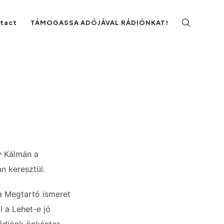
ntact
TÁMOGASSA ADÓJÁVAL RÁDIÓNKAT!
gy Kálmán a
n keresztül.
a Megtartó ismeret
 a Lehet-e jó