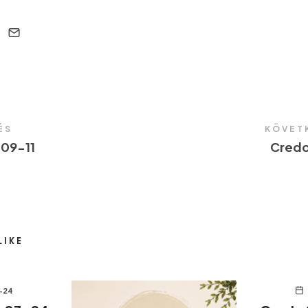
ÉS
KÖVET
09-11
Credo
LIKE
-24