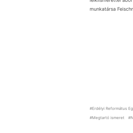
lelkiismerettel abo
munkatársa Feischm
Erdélyi Református E
Megtartó ismeret
N