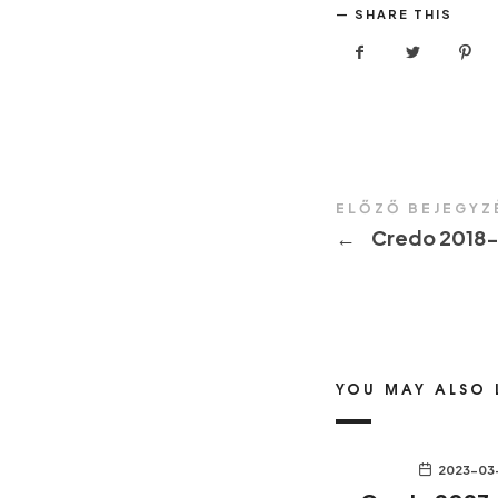
SHARE THIS
ELŐZŐ BEJEGYZ
←
Credo 2018-
YOU MAY ALSO 
2023-03