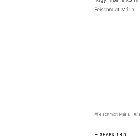
hogy “már nincs mi
Feischmidt Mária.
Feischmidt Mária
F
SHARE THIS