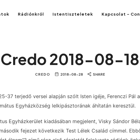
atok
Rádiónkról
Istentiszteletek
Kapcsolat – Co
Credo 2018-08-18
CREDO
2018-08-28
SHARE
25-37 terjedő versei alapján szólt Isten igéje, Ferenczi Pál
mátus Egyházközség lelkipásztorának áhítatán keresztül.
tus Egyházkerület kiadásában megjelent, Visky Sándor Bél
második fejezet következik Test Lélek Család címmel. Ebb