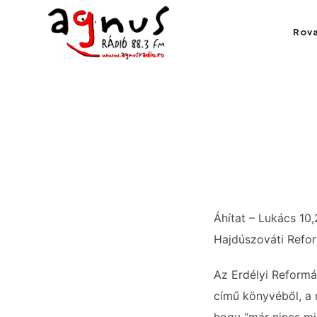
Agnus Rádió
Rov
Kolozsvár közösségi rádiója
Áhítat – Lukács 10,
Hajdúszováti Refor
Az Erdélyi Reformá
című könyvéből, a 