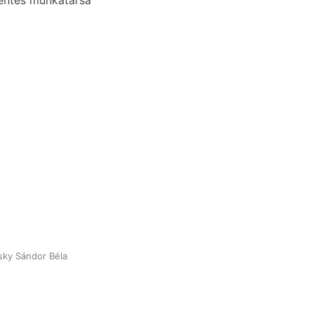
kéntes munkatársa
sky Sándor Béla