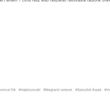
ért élnem”? című rész első részletét felolvasta rádiónk ön
erenczi Pál
Hajdúszováti
Megtartó ismeret
Szecsődi Árpád
Vi