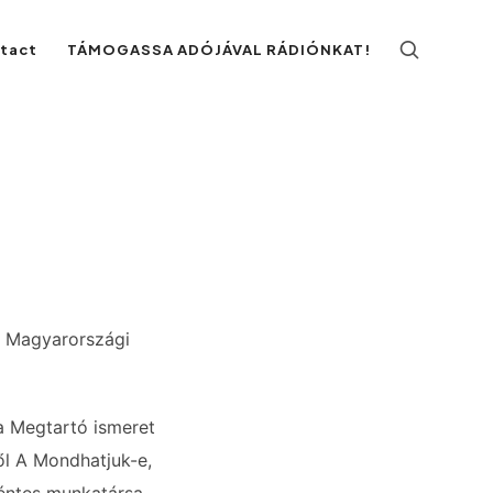
ntact
TÁMOGASSA ADÓJÁVAL RÁDIÓNKAT!
 a Magyarországi
a Megtartó ismeret
ől A Mondhatjuk-e,