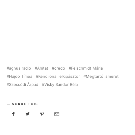
agnus radio
Ahítat
credo
Feischmidt Mária
Hajdó Tímea
Kendilónai lelkipásztor
Megtartó ismeret
Szecsődi Árpád
Visky Sándor Béla
SHARE THIS