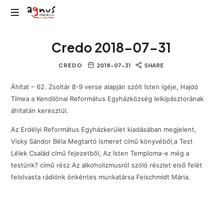
Agnus
Kolozsvár
Rádió
Credo 2018-07-31
közösségi
rádiója
CREDO
2018-07-31
SHARE
Áhítat – 62. Zsoltár 8-9 verse alapján szólt Isten igéje, Hajdó
Tímea a Kendilónai Református Egyházközség lelkipásztorának
áhítatán keresztül.
Az Erdélyi Református Egyházkerület kiadásában megjelent,
Visky Sándor Béla Megtartó ismeret című könyvéből,a Test
Lélek Család című fejezetből, Az Isten Temploma-e még a
testünk? című rész Az alkoholizmusról szóló részlet első felét
felolvasta rádiónk önkéntes munkatársa Feischmidt Mária.