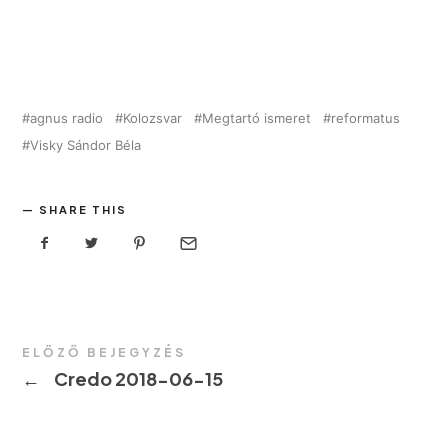
agnus radio
Kolozsvar
Megtartó ismeret
reformatus
Visky Sándor Béla
SHARE THIS
ELŐZŐ BEJEGYZÉS
←
Credo 2018-06-15