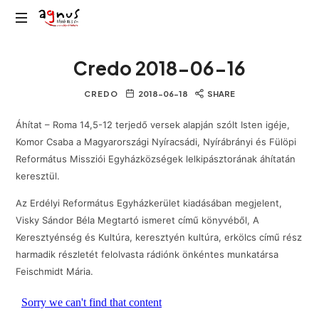
Agnus
Kolozsvár
Rádió
Credo 2018-06-16
közösségi
rádiója
CREDO
2018-06-18
SHARE
Áhítat – Roma 14,5-12 terjedő versek alapján szólt Isten igéje,
Komor Csaba a Magyarországi Nyíracsádi, Nyírábrányi és Fülöpi
Református Missziói Egyházközségek lelkipásztorának áhítatán
keresztül.
Az Erdélyi Református Egyházkerület kiadásában megjelent,
Visky Sándor Béla Megtartó ismeret című könyvéből, A
Keresztyénség és Kultúra, keresztyén kultúra, erkölcs című rész
harmadik részletét felolvasta rádiónk önkéntes munkatársa
Feischmidt Mária.