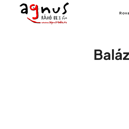
Agnus Rádió
Rov
Kolozsvár közösségi rádiója
Balá