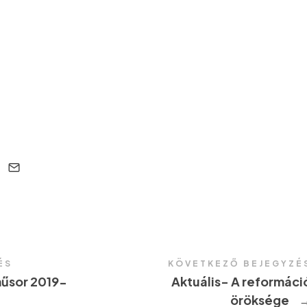
ÉS
KÖVETKEZŐ BEJEGYZÉ
műsor 2019-
Aktuális- A reformáci
öröksége