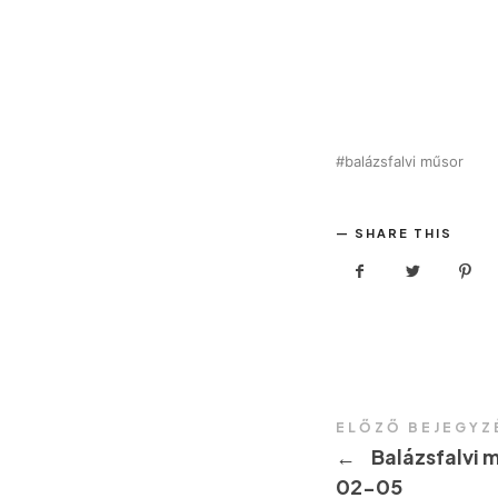
balázsfalvi műsor
SHARE THIS
ELŐZŐ BEJEGYZ
←
Balázsfalvi 
02-05