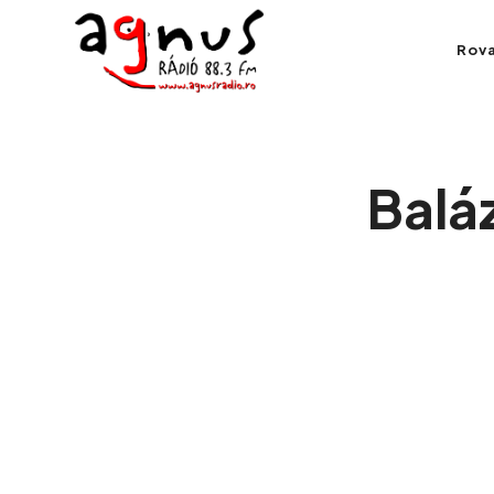
Agnus Rádió
Rov
Kolozsvár közösségi rádiója
Balá