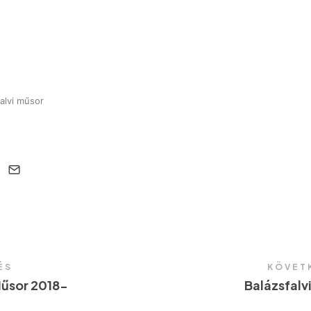
falvi műsor
ÉS
KÖVET
Műsor 2018-
Balázsfalv