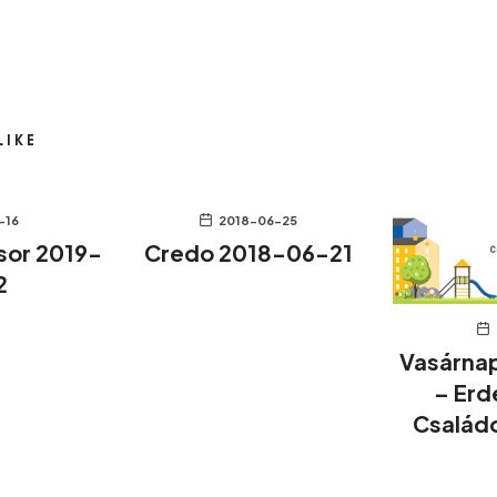
LIKE
-16
2018-06-25
sor 2019-
Credo 2018-06-21
2
Vasárnap
– Erd
Családo