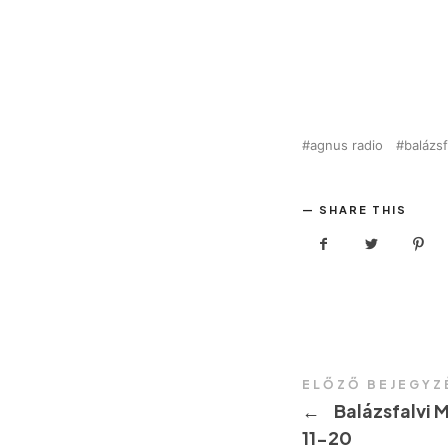
agnus radio
balázs
SHARE THIS
ELŐZŐ BEJEGYZ
←
Balázsfalvi 
11-20