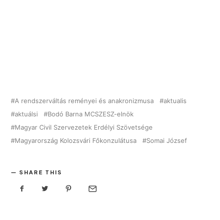
A rendszerváltás reményei és anakronizmusa
aktualis
aktuálsi
Bodó Barna MCSZESZ-elnök
Magyar Civil Szervezetek Erdélyi Szövetsége
Magyarország Kolozsvári Főkonzulátusa
Somai József
SHARE THIS