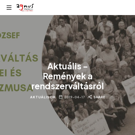
Agnus
Kolozsvár
Rádió
közösségi
rádiója
Aktuális –
Remények a
rendszerváltásról
AKTUÁLISOK
2019-04-17
SHARE