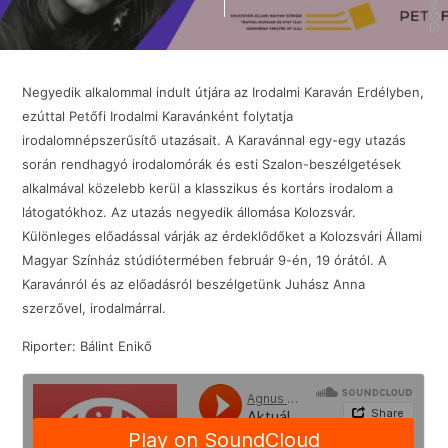
Negyedik alkalommal indult útjára az Irodalmi Karaván Erdélyben,
ezúttal Petőfi Irodalmi Karavánként folytatja
irodalomnépszerűsítő utazásait. A Karavánnal egy-egy utazás
során rendhagyó irodalomórák és esti Szalon-beszélgetések
alkalmával közelebb kerül a klasszikus és kortárs irodalom a
látogatókhoz. Az utazás negyedik állomása Kolozsvár.
Különleges előadással várják az érdeklődőket a Kolozsvári Állami
Magyar Színház stúdiótermében február 9-én, 19 órától. A
Karavánról és az előadásról beszélgetünk Juhász Anna
szerzővel, irodalmárral.
Riporter: Bálint Enikő