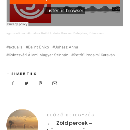
agnusradio.ro
·
Aktuális – Petőfi Irodalmi Karaván Erdélyben, Kolozsváron
aktualis
Balint Eniko
Juhász Anna
Kolozsvári Állami Magyar Színház
Petőfi Irodalmi Karaván
SHARE THIS
ELŐZŐ BEJEGYZÉS
←
Zöld percek –