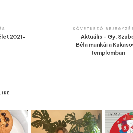
ÉS
KÖVETKEZŐ BEJEGYZÉ
let 2021-
Aktuális – Gy. Szab
Béla munkái a Kakaso
templomban
LIKE