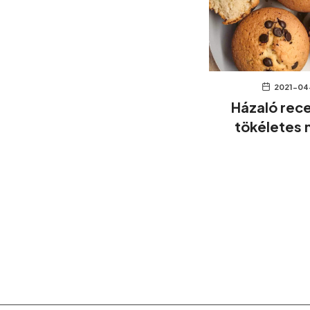
2021-04
Házaló rece
tökéletes 