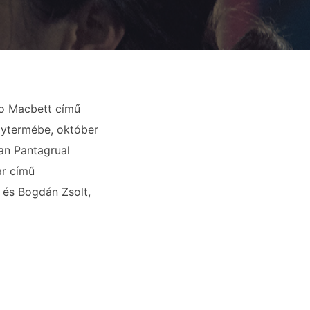
co Macbett című
gytermébe, október
ban Pantagrual
ar című
 és Bogdán Zsolt,