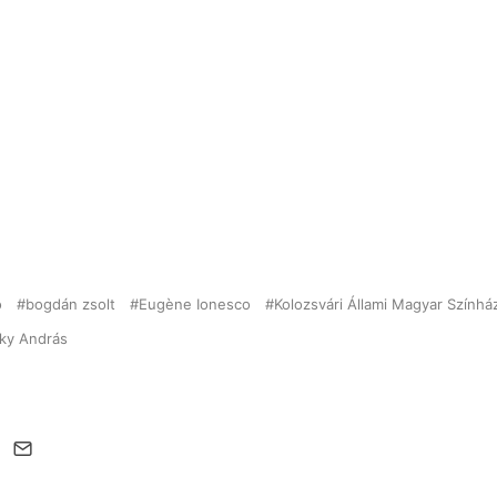
o
bogdán zsolt
Eugène Ionesco
Kolozsvári Állami Magyar Színhá
sky András