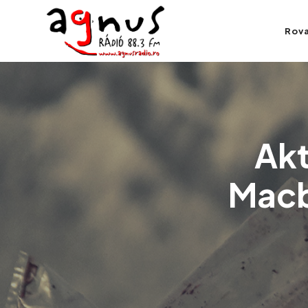
Agnus Rádió
Rov
Kolozsvár közösségi rádiója
Akt
Macb