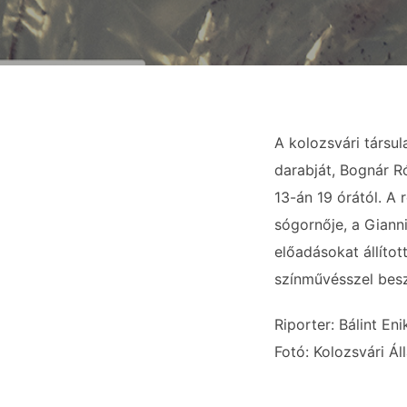
A kolozsvári társu
darabját, Bognár R
13-án 19 órától. A
sógornője, a Giann
előadásokat állíto
színművésszel bes
Riporter: Bálint Eni
Fotó: Kolozsvári Á