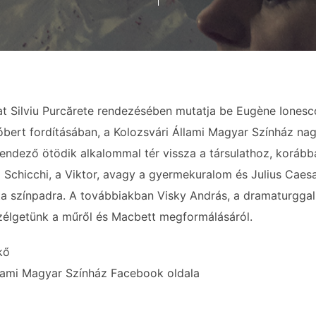
lat Silviu Purcărete rendezésében mutatja be Eugène Iones
óbert fordításában, a Kolozsvári Állami Magyar Színház na
 rendező ötödik alkalommal tér vissza a társulathoz, koráb
i Schicchi, a Viktor, avagy a gyermekuralom és Julius Caes
tta színpadra. A továbbiakban Visky András, a dramaturggal
zélgetünk a műről és Macbett megformálásáról.
kő
llami Magyar Színház Facebook oldala