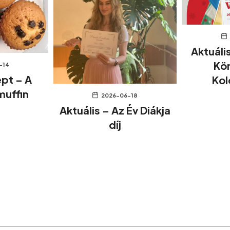
Aktuáli
Kö
-14
pt – A
Kol
muffin
2026-06-18
Aktuális – Az Év Diákja
díj