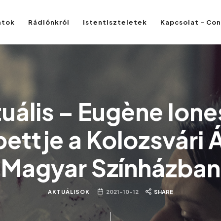
atok
Rádiónkról
Istentiszteletek
Kapcsolat – Co
uális – Eugène Ion
ettje a Kolozsvári Á
Magyar Színházban
AKTUÁLISOK
2021-10-12
SHARE