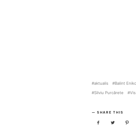
aktualis
Balint Enik
Silviu Purcărete
Vi
SHARE THIS