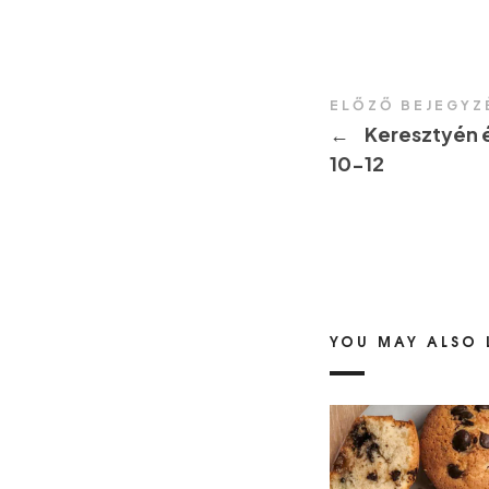
ELŐZŐ BEJEGYZ
←
Keresztyén é
10-12
YOU MAY ALSO 