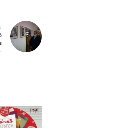
S
ó
s
→