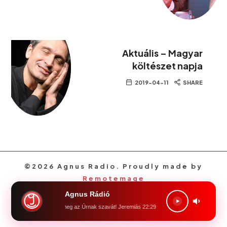
Aktuális – Magyar
költészet napja
2019-04-11
SHARE
©2026 Agnus Radio. Proudly made by
Remotemage
Agnus Rádió
Föld, föld, föld! halld meg az Úrnak szavát! Jeremiás 22:29