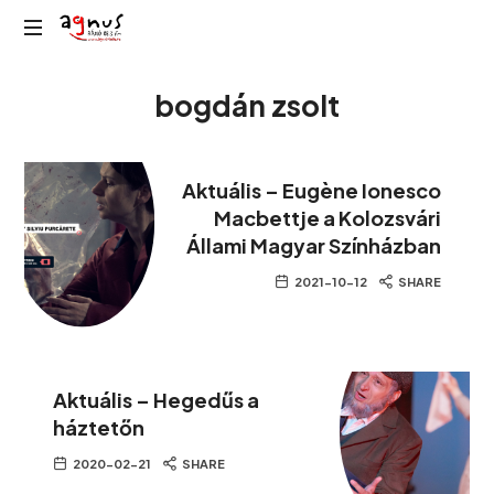
Agnus
Kolozsvár
Rádió
bogdán zsolt
közösségi
rádiója
Aktuális – Eugène Ionesco
Macbettje a Kolozsvári
Állami Magyar Színházban
2021-10-12
SHARE
Aktuális – Hegedűs a
háztetőn
2020-02-21
SHARE