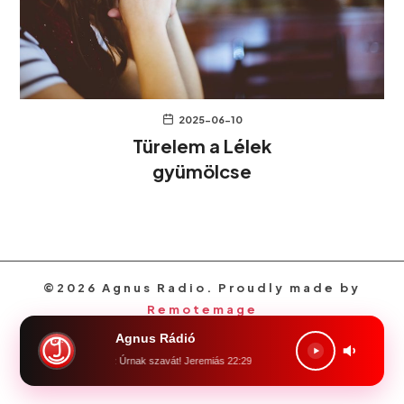
2025-06-10
Türelem a Lélek
gyümölcse
©2026 Agnus Radio. Proudly made by
Remotemage
Agnus Rádió
öld, föld! halld meg az Úrnak szavát! Jeremiás 22:29