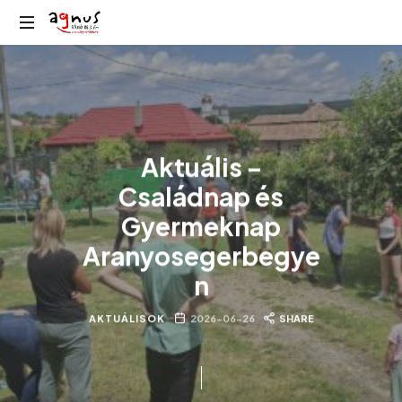
Agnus
Kolozsvár
Rádió
közösségi
rádiója
Aktuális –
Családnap és
Gyermeknap
Aranyosegerbegye
n
AKTUÁLISOK
2026-06-26
SHARE