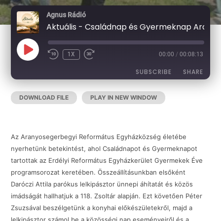
Agnus Rádió
Aktuális - Családnap és Gyermeknap Aranyosegerbegyen
PLAY
1X
00:00
/
00:08:13
EPISODE
SUBSCRIBE
SHARE
DOWNLOAD FILE
|
PLAY IN NEW WINDOW
|
DURATION:
SHARE
RSS FEED
00:08:13
|
RECORDED ON 2026-06-26
LINK
Az Aranyosegerbegyi Református Egyházközség életébe
nyerhetünk betekintést, ahol Családnapot és Gyermeknapot
tartottak az Erdélyi Református Egyházkerület Gyermekek Éve
EMBED
programsorozat keretében. Összeállításunkban elsőként
Daróczi Attila parókus lelkipásztor ünnepi áhítatát és közös
imádságát hallhatjuk a 118. Zsoltár alapján. Ezt követően Péter
Zsuzsával beszélgetünk a konyhai előkészületekről, majd a
lelkipásztor számol be a közösségi nap eseményeiről és a