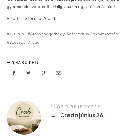
gyermekek szerepéről. Hallgassuk meg az összeállítást!
Riporter: Szecsődi Árpád
aktualis
Aranyosegerbegyi Református Egyházközség
Szecsődi Árpád
SHARE THIS
ELŐZŐ BEJEGYZÉS
←
Credo június 26.