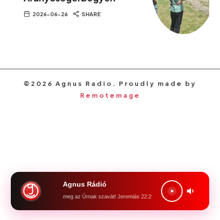
2026-06-26
SHARE
©2026 Agnus Radio. Proudly made by
Remotemage
Agnus Rádió
Föld, föld, föld! halld meg az Úrnak szavát! Jeremiás 22:29