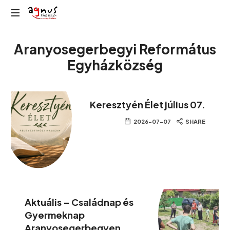
Agnus
Kolozsvár
Rádió
Aranyosegerbegyi Református
közösségi
rádiója
Egyházközség
Keresztyén Élet július 07.
2026-07-07
SHARE
Aktuális – Családnap és
Gyermeknap
Aranyosegerbegyen