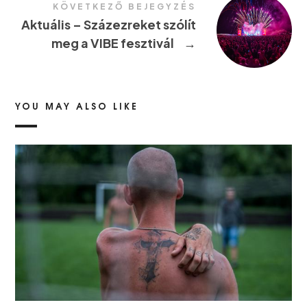
KÖVETKEZŐ BEJEGYZÉS
Aktuális – Százezreket szólít
meg a VIBE fesztivál
→
YOU MAY ALSO LIKE