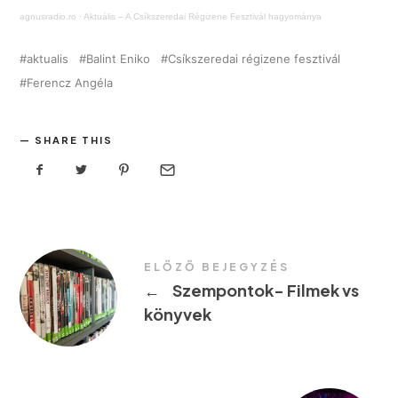
agnusradio.ro
·
Aktuális – A Csíkszeredai Régizene Fesztivál hagyománya
aktualis
Balint Eniko
Csíkszeredai régizene fesztivál
Ferencz Angéla
SHARE THIS
ELŐZŐ BEJEGYZÉS
←
Szempontok- Filmek vs
könyvek