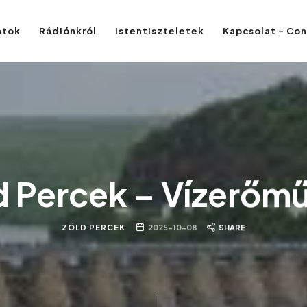
atok
Rádiónkról
Istentiszteletek
Kapcsolat – Co
d Percek – Vízerőm
ZÖLD PERCEK
2025-10-08
SHARE