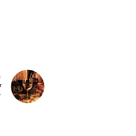
S
r
→