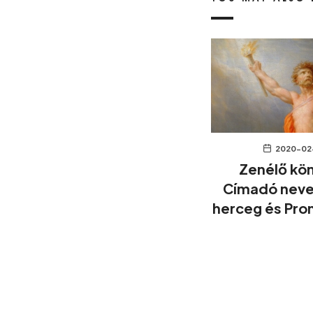
2020-02
Zenélő kö
Címadó neve
herceg és Pr