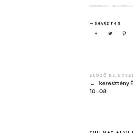
agnusradio.ro
·
Zold Percek V
SHARE THIS
ELŐZŐ BEJEGYZ
←
keresztény É
10-08
YOU MAY ALSO 