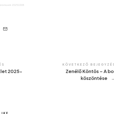
izeromuvek 20251008
ÉS
KÖVETKEZŐ BEJEGYZÉ
let 2025-
Zenélő Köntös – A bo
köszöntése
LIKE