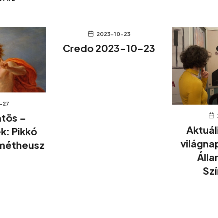
2023-10-23
Credo 2023-10-23
-27
ntös –
Aktuál
k: Pikkó
világna
ométheusz
Álla
Sz