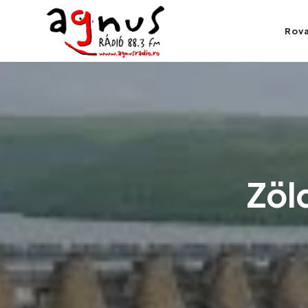
Agnus Rádió
Rov
Kolozsvár közösségi rádiója
Zöl