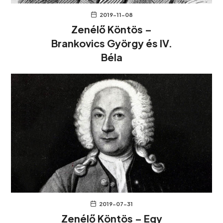
2019-11-08
Zenélő Köntös –
Brankovics György és IV.
Béla
2019-07-31
Zenélő Köntös – Egy