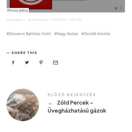
agnusradio.ro
·
Zenelo Kontos – 20240303 – Viotti 200
Giovanni Battista Viotti
Nagy Ibolya
Zenélő köntös
SHARE THIS
ELŐZŐ BEJEGYZÉS
←
Zöld Percek –
Üvegházhatású gázok