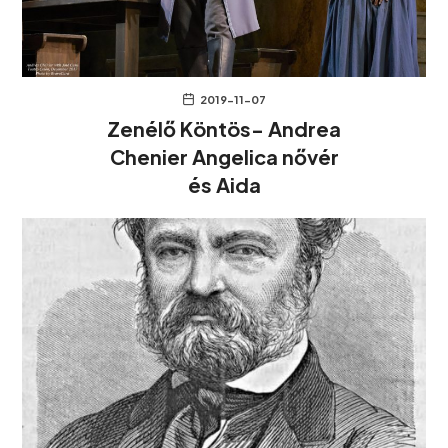
2019-11-07
Zenélő Köntös- Andrea
Chenier Angelica nővér
és Aida