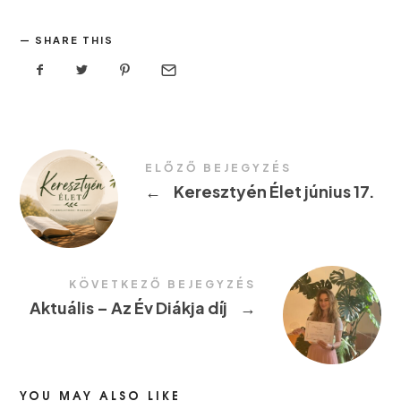
SHARE THIS
ELŐZŐ BEJEGYZÉS
←
Keresztyén Élet június 17.
KÖVETKEZŐ BEJEGYZÉS
Aktuális – Az Év Diákja díj
→
YOU MAY ALSO LIKE