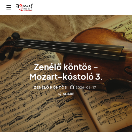
Agnus
Kolozsvár
Rádió
közösségi
rádiója
Zenélő köntös –
Mozart-kóstoló 3.
ZENÉLŐ KÖNTÖS
2026-06-17
SHARE