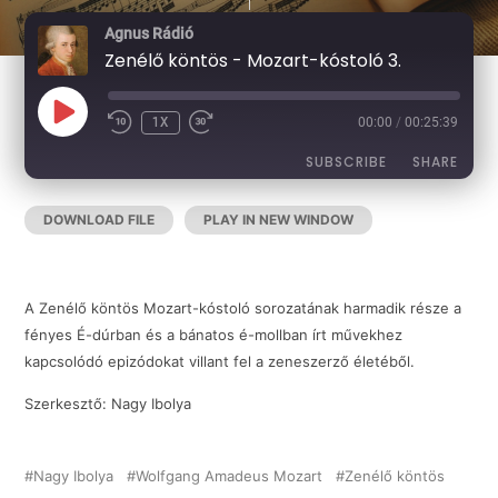
Agnus Rádió
Zenélő köntös - Mozart-kóstoló 3.
PLAY
1X
00:00
/
00:25:39
EPISODE
SUBSCRIBE
SHARE
DOWNLOAD FILE
|
PLAY IN NEW WINDOW
|
DURATION:
SHARE
RSS FEED
00:25:39
|
RECORDED ON 2026-06-17
LINK
A Zenélő köntös Mozart-kóstoló sorozatának harmadik része a
fényes É-dúrban és a bánatos é-mollban írt művekhez
kapcsolódó epizódokat villant fel a zeneszerző életéből.
EMBED
Szerkesztő: Nagy Ibolya
Nagy Ibolya
Wolfgang Amadeus Mozart
Zenélő köntös