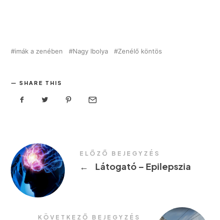
imák a zenében
Nagy Ibolya
Zenélő köntös
SHARE THIS
ELŐZŐ BEJEGYZÉS
←
Látogató – Epilepszia
KÖVETKEZŐ BEJEGYZÉS