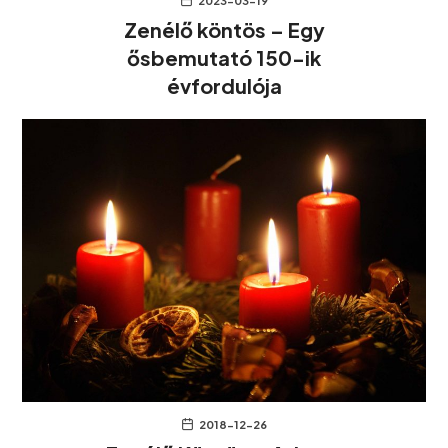
2023-03-19
Zenélő köntös – Egy
ősbemutató 150-ik
évfordulója
2018-12-26