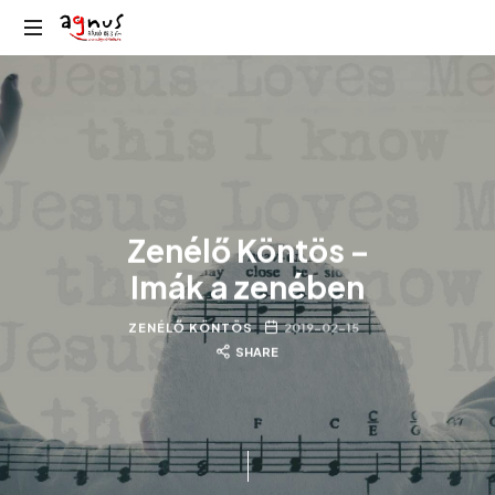
Agnus
Kolozsvár
Rádió
közösségi
rádiója
Zenélő Köntös –
Imák a zenében
ZENÉLŐ KÖNTÖS
2019-02-15
SHARE