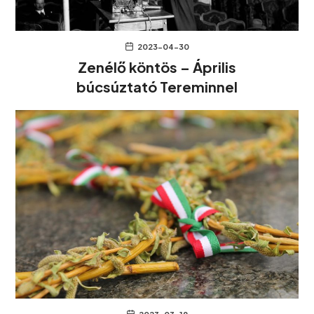
2023-04-30
Zenélő köntös – Április
búcsúztató Tereminnel