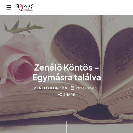
Agnus
Kolozsvár
Rádió
közösségi
rádiója
Zenélő Köntös –
Egymásra találva
ZENÉLŐ KÖNTÖS
2026-02-18
SHARE