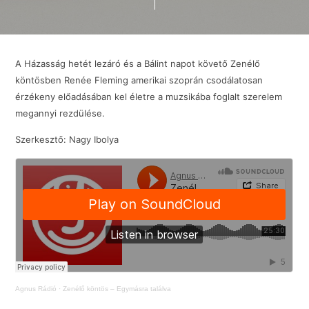
A Házasság hetét lezáró és a Bálint napot követő Zenélő
köntösben Renée Fleming amerikai szoprán csodálatosan
érzékeny előadásában kel életre a muzsikába foglalt szerelem
megannyi rezdülése.
Szerkesztő: Nagy Ibolya
Agnus Rádió
·
Zenélő köntös – Egymásra találva