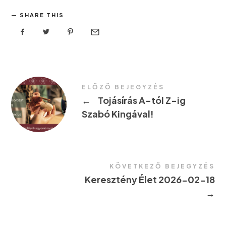
SHARE THIS
ELŐZŐ BEJEGYZÉS
←
Tojásírás A-tól Z-ig
Szabó Kingával!
KÖVETKEZŐ BEJEGYZÉS
Keresztény Élet 2026-02-18
→