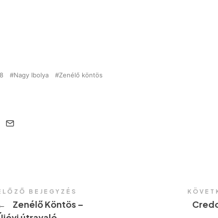
18
Nagy Ibolya
Zenélő köntös
ELŐZŐ BEJEGYZÉS
KÖVET
←
Zenélő Köntös –
Cred
Újévi útravaló