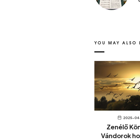
YOU MAY ALSO 
2025-04
Zenélő Kö
Vándorok h