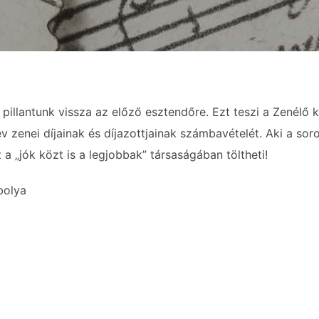
pillantunk vissza az előző esztendőre. Ezt teszi a Zenélő k
v zenei díjainak és díjazottjainak számbavételét. Aki a sor
t a „jók közt is a legjobbak” társaságában töltheti!
bolya