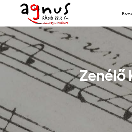
Agnus Rádió
Rov
Kolozsvár közösségi rádiója
Zenélő 