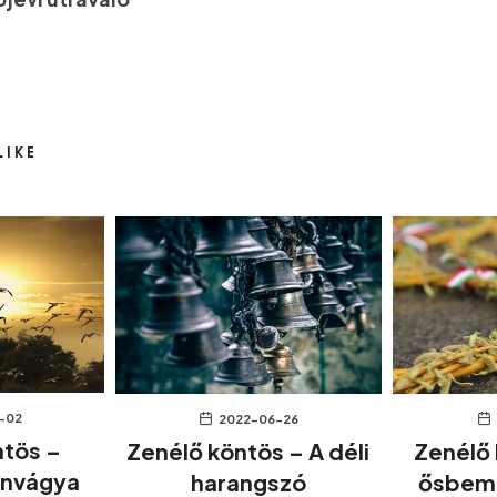
LIKE
-02
2022-06-26
ntös –
Zenélő köntös – A déli
Zenélő 
onvágya
harangszó
ősbemu