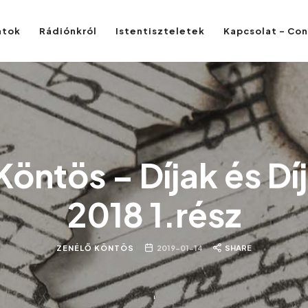
atok
Rádiónkról
Istentiszteletek
Kapcsolat – Co
Köntös – Díjak és Dí
2018 1.rész
ZENÉLŐ KÖNTÖS
2019-01-14
SHARE