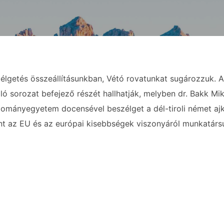
élgetés összeállításunkban, Vétó rovatunkat sugározzuk. A
ó sorozat befejező részét hallhatják, melyben dr. Bakk Mikl
ományegyetem docensével beszélget a dél-tiroli német aj
int az EU és az európai kisebbségek viszonyáról munkatársu