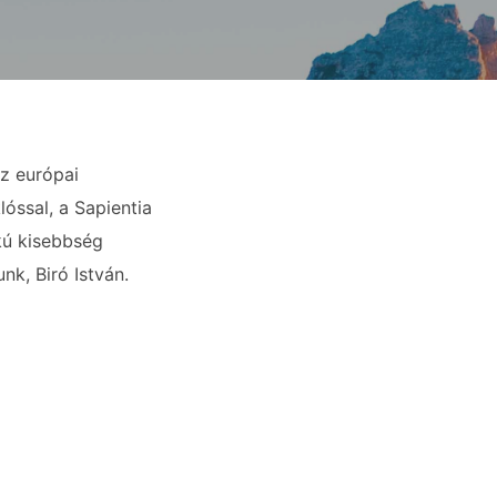
z európai
óssal, a Sapientia
kú kisebbség
nk, Biró István.