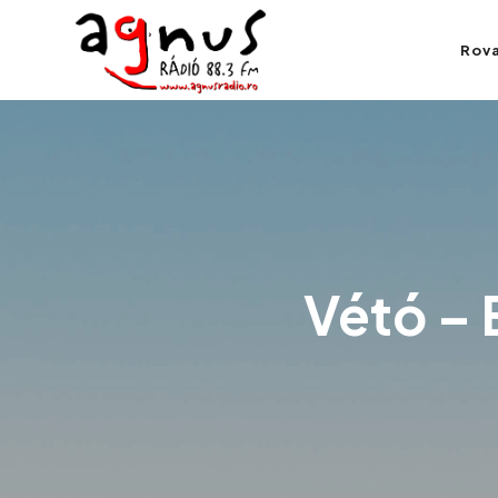
Agnus Rádió
Rov
Kolozsvár közösségi rádiója
Vétó – 