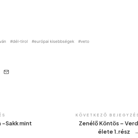
tván
dél-tirol
európai kisebbségek
veto
ÉS
KÖVETKEZŐ BEJEGYZÉ
 -Sakk mint
Zenélő Köntös – Verd
élete 1.rész