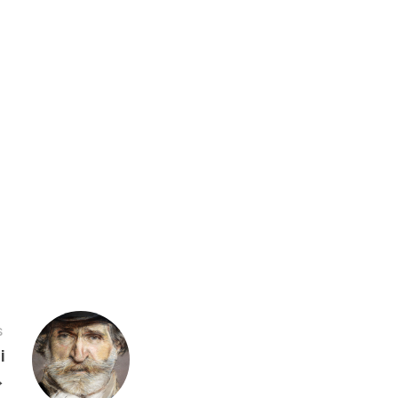
S
i
→