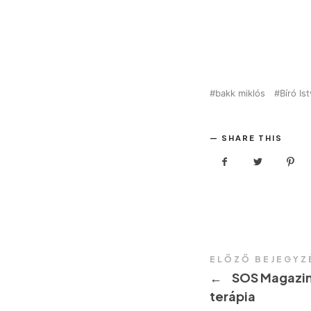
bakk miklós
Bíró Is
SHARE THIS
ELŐZŐ BEJEGYZ
←
SOS Magazin
terápia