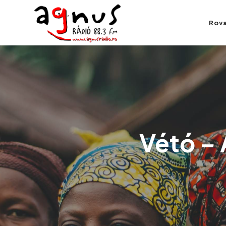
Agnus Rádió
Rov
Kolozsvár közösségi rádiója
Vétó – 