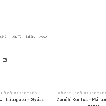
István
dr. Tóth Szilárd
veto
ELŐZŐ BEJEGYZÉS
KÖVETKEZŐ BEJEGYZÉ
←
Látogató – Gyász
Zenélő Köntös – Márto
napra