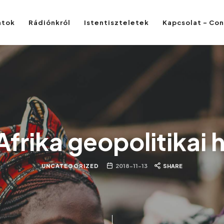
atok
Rádiónkról
Istentiszteletek
Kapcsolat – Co
Afrika geopolitikai 
UNCATEGORIZED
2018-11-13
SHARE