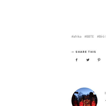
afrika
BBTE
Bíró 
SHARE THIS