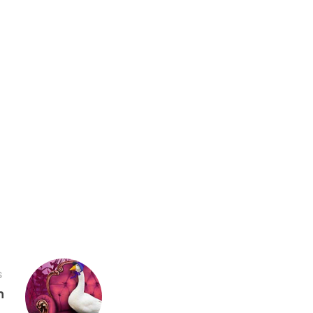
S
n
→