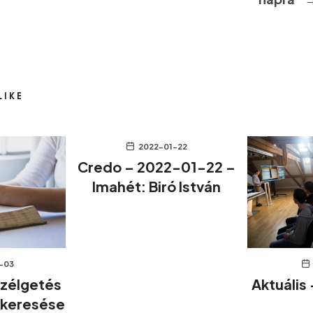
LIKE
2022-01-22
Credo – 2022-01-22 –
Imahét: Biró István
-03
szélgetés
Aktuális
 keresése