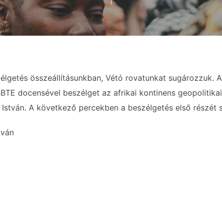
élgetés összeállításunkban, Vétó rovatunkat sugározzuk. A
BBTE docensével beszélget az afrikai kontinens geopolitikai
 István. A következő percekben a beszélgetés első részét 
tván