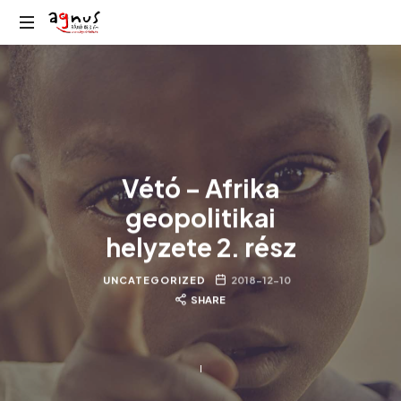
Agnus
Kolozsvár
Rádió
közösségi
rádiója
Vétó – Afrika
geopolitikai
helyzete 2. rész
UNCATEGORIZED
2018-12-10
SHARE