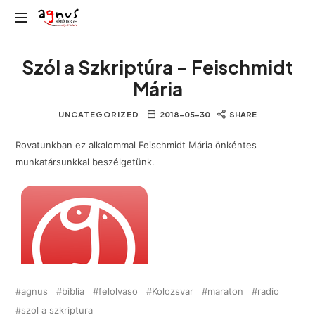
Agnus
Kolozsvár
Rádió
Szól a Szkriptúra – Feischmidt
közösségi
rádiója
Mária
UNCATEGORIZED
2018-05-30
SHARE
Rovatunkban ez alkalommal Feischmidt Mária önkéntes
munkatársunkkal beszélgetünk.
agnus
biblia
felolvaso
Kolozsvar
maraton
radio
szol a szkriptura