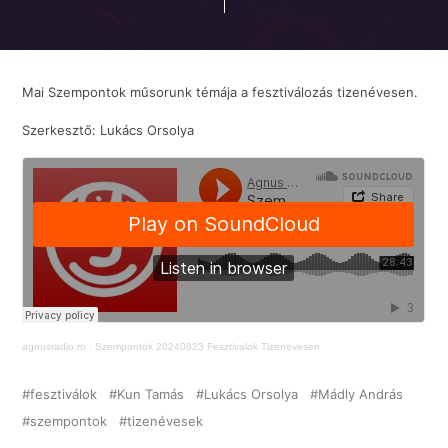
Mai Szempontok műsorunk témája a fesztiválozás tizenévesen.
Szerkesztő: Lukács Orsolya
agnusradio.ro
·
Szempontok 20240823 Fesztivalok Tizenevesen
fesztiválok
Kun Tamás
Lukács Orsolya
Mádly András
szempontok
tizenévesek