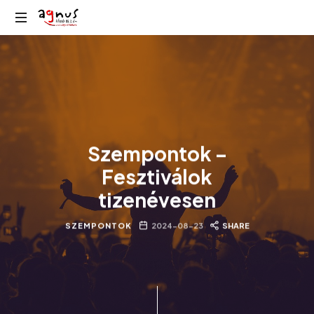
Agnus
Kolozsvár
Rádió
közösségi
rádiója
Szempontok –
Fesztiválok
tizenévesen
SZEMPONTOK
2024-08-23
SHARE