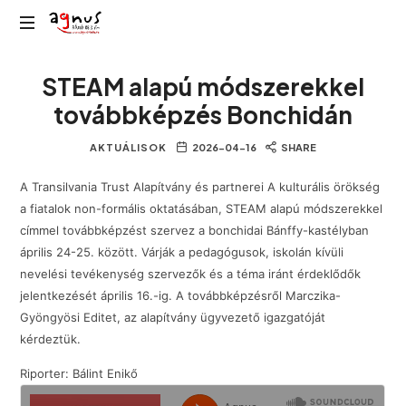
Agnus
Kolozsvár
Rádió
STEAM alapú módszerekkel
közösségi
rádiója
továbbképzés Bonchidán
AKTUÁLISOK
2026-04-16
SHARE
A Transilvania Trust Alapítvány és partnerei A kulturális örökség
a fiatalok non-formális oktatásában, STEAM alapú módszerekkel
címmel továbbképzést szervez a bonchidai Bánffy-kastélyban
április 24-25. között. Várják a pedagógusok, iskolán kívüli
nevelési tevékenység szervezők és a téma iránt érdeklődők
jelentkezését április 16.-ig. A továbbképzésről Marczika-
Gyöngyösi Editet, az alapítvány ügyvezető igazgatóját
kérdeztük.
Riporter: Bálint Enikő