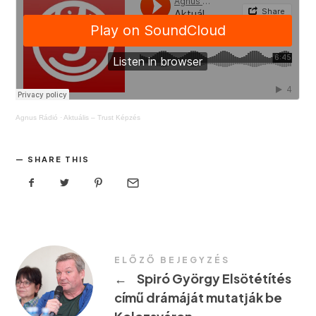
Agnus Rádió
·
Aktuális – Trust Képzés
SHARE THIS
ELŐZŐ BEJEGYZÉS
←
Spiró György Elsötétítés
című drámáját mutatják be