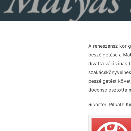
A reneszánsz kor g
beszélgetése a Mat
divattá válásának 
szakácskönyveinek 
beszélgetést követ
docense osztotta m
Riporter: Pilbáth K