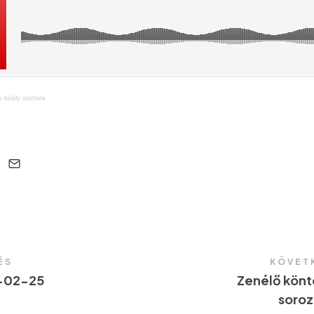
 király asztala
ÉS
KÖVET
-02-25
Zenélő köntö
soroz