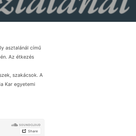
y asztalánál című
-én. Az étkezés
szek, szakácsok. A
ia Kar egyetemi