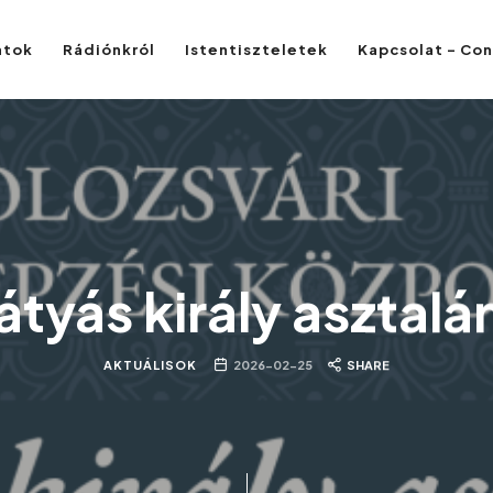
atok
Rádiónkról
Istentiszteletek
Kapcsolat – Co
tyás király asztalá
AKTUÁLISOK
2026-02-25
SHARE