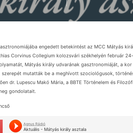
asztronomiájába engedett betekintést az MCC Mátyás királ
hias Corvinus Collegium kolozsvári székhelyén február 24
folyamatát, Mátyás király udvarának gasztronomiáját, a kor
szerepét mutatták be a meghívott szociológusok, történé
ően dr. Lupescu Makó Mária, a BBTE Történelem és Filozóf
eg gondolatait.
incső