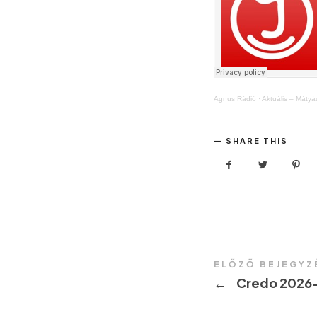
Agnus Rádió
·
Aktuális – Mátyás
SHARE THIS
ELŐZŐ BEJEGYZ
←
Credo 2026