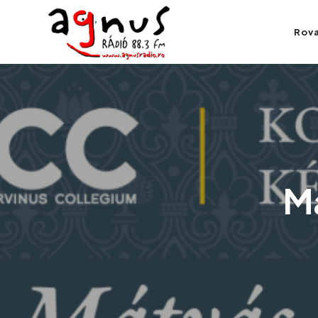
Agnus Rádió
Rov
Kolozsvár közösségi rádiója
Má