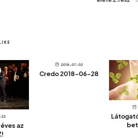
LIKE
2018-07-02
Credo 2018-06-28
Látogató
-22
be
 éves az
!