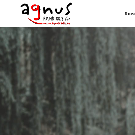
Agnus Rádió
Rov
Kolozsvár közösségi rádiója