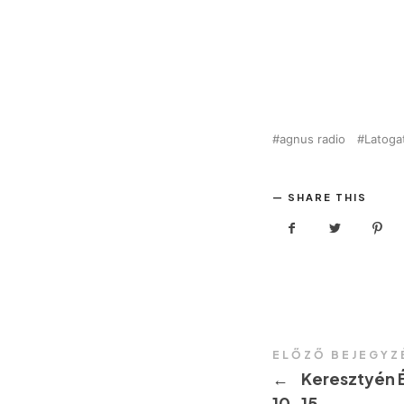
agnus radio
Latoga
SHARE THIS
ELŐZŐ BEJEGYZ
←
Keresztyén É
10-15