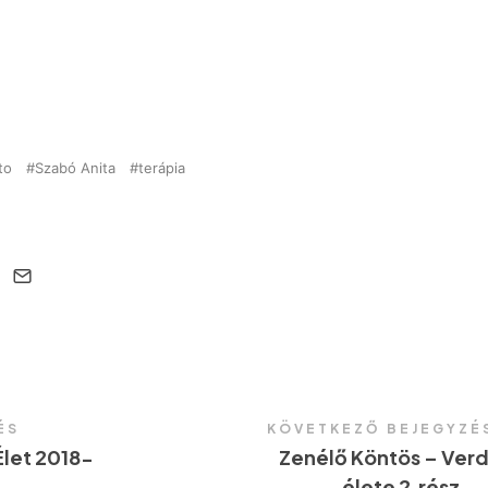
to
Szabó Anita
terápia
ÉS
KÖVETKEZŐ BEJEGYZÉ
let 2018-
Zenélő Köntös – Verd
élete 2.rész