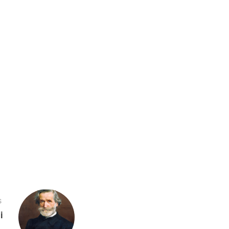
S
i
→