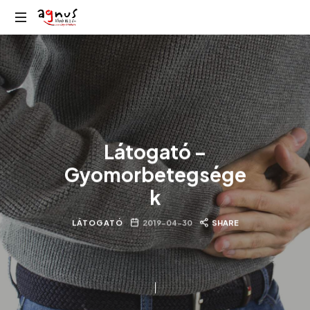
Agnus
Kolozsvár
Rádió
közösségi
rádiója
Látogató –
Gyomorbetegsége
k
LÁTOGATÓ
2019-04-30
SHARE