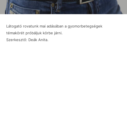
Látogató rovatunk mai adásában a gyomorbetegségek
témakörét próbáljuk körbe járni.
Szerkesztő: Deák Anita.