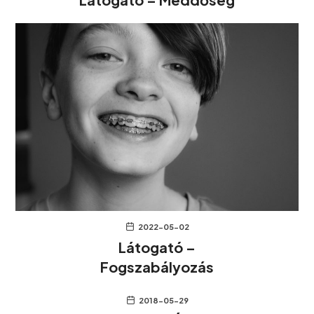
2022-05-02
Látogató –
Fogszabályozás
2018-05-29