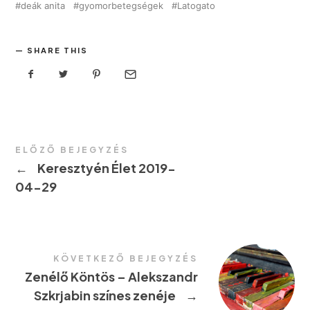
deák anita
gyomorbetegségek
Latogato
SHARE THIS
ELŐZŐ BEJEGYZÉS
←
Keresztyén Élet 2019-
04-29
KÖVETKEZŐ BEJEGYZÉS
Zenélő Köntös – Alekszandr
Szkrjabin színes zenéje
→