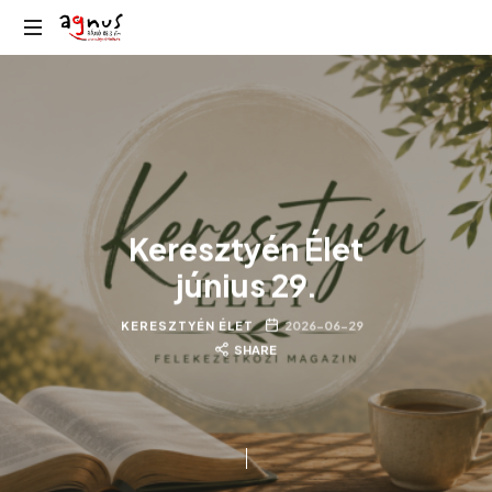
Agnus
Kolozsvár
Rádió
közösségi
rádiója
Keresztyén Élet
június 29.
KERESZTYÉN ÉLET
2026-06-29
SHARE