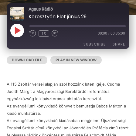
Agnus Rádió
Keresztyén Élet június 29.
PLAY
1X
00:00
/
00:35:00
EPISODE
SUBSCRIBE
SHARE
DOWNLOAD FILE
|
PLAY IN NEW WINDOW
|
DURATION:
SHARE
RSS FEED
00:35:00
|
RECORDED ON 2026-06-29
LINK
A 115 Zsoltár versei alapján szól hozzánk Isten igéje, Csoma
Judith Margit a Magyarországi Berekfürdői református
egyházközség lelkipásztorának áhítatán keresztül.
EMBED
Az evangéliumi könyvkiadó könyveit bemutatja Babos Márton a
kiadó munkatársa.
Az evangéliumi könyvkiadó kiadásában megjelent Újszövetségi
Fogalmi Szótár című könyvből az Jövendölés Prófécia című részt
felolvassa rádiónk önkéntes munkatársa Feischmidt Mária.