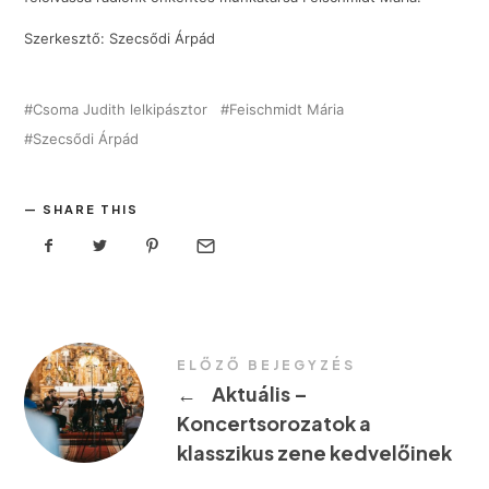
Szerkesztő: Szecsődi Árpád
Csoma Judith lelkipásztor
Feischmidt Mária
Szecsődi Árpád
SHARE THIS
ELŐZŐ BEJEGYZÉS
←
Aktuális –
Koncertsorozatok a
klasszikus zene kedvelőinek