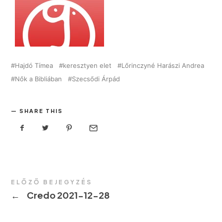
Hajdó Tímea
keresztyen elet
Lőrinczyné Harászi Andrea
Nők a Bibliában
Szecsődi Árpád
SHARE THIS
ELŐZŐ BEJEGYZÉS
←
Credo 2021-12-28