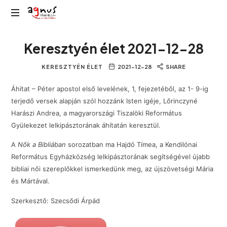
Agnus
Kolozsvár
Rádió
Keresztyén élet 2021-12-28
közösségi
rádiója
KERESZTYÉN ÉLET
2021-12-28
SHARE
Áhítat – Péter apostol első levelének, 1, fejezetéből, az 1- 9-ig
terjedő versek alapján szól hozzánk Isten igéje, Lőrinczyné
Harászi Andrea, a magyarországi Tiszalöki Református
Gyülekezet lelkipásztorának áhítatán keresztül.
A
Nők a Bibliában
sorozatban ma Hajdó Tímea, a Kendilónai
Református Egyházközség lelkipásztorának segítségével újabb
bibliai női szereplőkkel ismerkedünk meg, az újszövetségi Mária
és Mártával.
Szerkesztő: Szecsődi Árpád