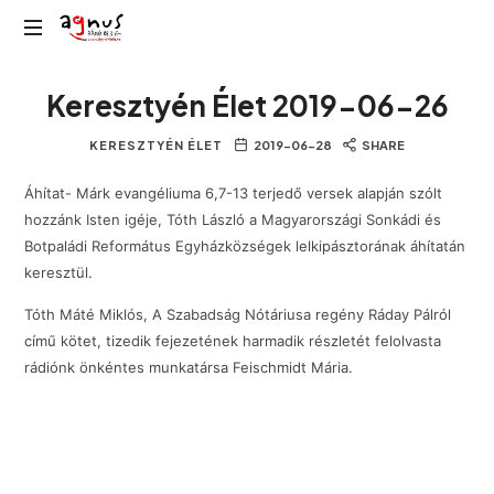
Agnus
Kolozsvár
Rádió
Keresztyén Élet 2019-06-26
közösségi
rádiója
KERESZTYÉN ÉLET
2019-06-28
SHARE
Áhítat- Márk evangéliuma 6,7-13 terjedő versek alapján szólt
hozzánk Isten igéje, Tóth László a Magyarországi Sonkádi és
Botpaládi Református Egyházközségek lelkipásztorának áhítatán
keresztül.
Tóth Máté Miklós, A Szabadság Nótáriusa regény Ráday Pálról
című kötet, tizedik fejezetének harmadik részletét felolvasta
rádiónk önkéntes munkatársa Feischmidt Mária.