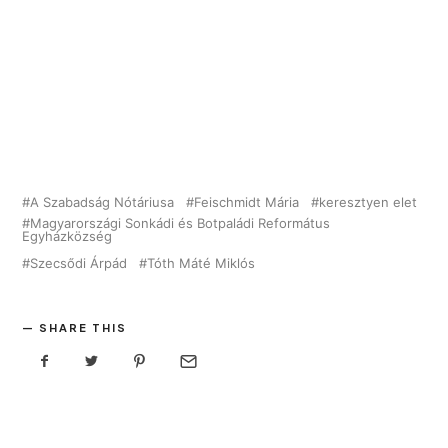
A Szabadság Nótáriusa
Feischmidt Mária
keresztyen elet
Magyarországi Sonkádi és Botpaládi Református
Egyházközség
Szecsődi Árpád
Tóth Máté Miklós
SHARE THIS